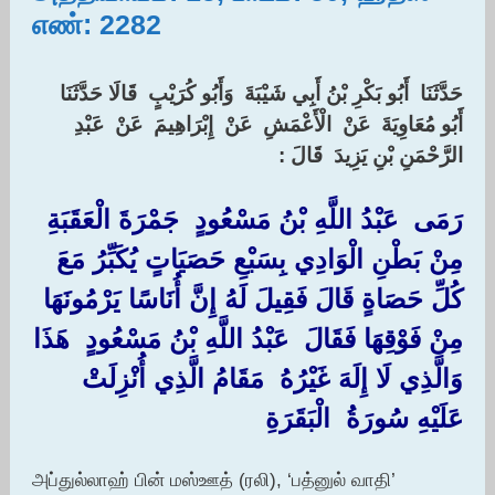
எண்: 2282
‏حَدَّثَنَا ‏ ‏أَبُو بَكْرِ بْنُ أَبِي شَيْبَةَ ‏ ‏وَأَبُو كُرَيْبٍ ‏ ‏قَالَا حَدَّثَنَا ‏
‏أَبُو مُعَاوِيَةَ ‏ ‏عَنْ ‏ ‏الْأَعْمَشِ ‏ ‏عَنْ ‏ ‏إِبْرَاهِيمَ ‏ ‏عَنْ ‏ ‏عَبْدِ
الرَّحْمَنِ بْنِ يَزِيدَ ‏ ‏قَالَ : ‏ ‏
رَمَى ‏ ‏عَبْدُ اللَّهِ بْنُ مَسْعُودٍ ‏ ‏جَمْرَةَ الْعَقَبَةِ ‏
‏مِنْ بَطْنِ الْوَادِي بِسَبْعِ حَصَيَاتٍ يُكَبِّرُ مَعَ
كُلِّ حَصَاةٍ قَالَ فَقِيلَ لَهُ إِنَّ أُنَاسًا يَرْمُونَهَا
مِنْ فَوْقِهَا
‏فَقَالَ ‏ ‏عَبْدُ اللَّهِ بْنُ مَسْعُودٍ ‏ ‏هَذَا
وَالَّذِي لَا إِلَهَ غَيْرُهُ ‏ ‏مَقَامُ الَّذِي أُنْزِلَتْ
عَلَيْهِ سُورَةُ ‏ ‏الْبَقَرَةِ
அப்துல்லாஹ் பின் மஸ்ஊத் (ரலி), ‘பத்னுல் வாதி’