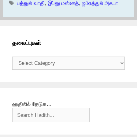
Tags
பத்னுல் வாதி
,
இப்னு மஸ்ஊத்
,
ஜம்ரத்துல் அகபா
தலைப்புகள்
தலைப்புகள்
ஹதீஸில் தேடுக…