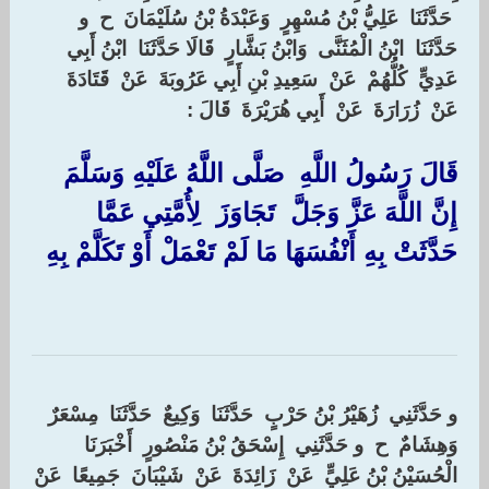
‏ ‏حَدَّثَنَا ‏ ‏عَلِيُّ بْنُ مُسْهِرٍ ‏ ‏وَعَبْدَةُ بْنُ سُلَيْمَانَ ‏ ‏ح ‏ ‏و
حَدَّثَنَا ‏ ‏ابْنُ الْمُثَنَّى ‏ ‏وَابْنُ بَشَّارٍ ‏ ‏قَالَا حَدَّثَنَا ‏ ‏ابْنُ أَبِي
عَدِيٍّ ‏ ‏كُلُّهُمْ ‏ ‏عَنْ ‏ ‏سَعِيدِ بْنِ أَبِي عَرُوبَةَ ‏ ‏عَنْ ‏ ‏قَتَادَةَ ‏
‏عَنْ ‏ ‏زُرَارَةَ ‏ ‏عَنْ ‏ ‏أَبِي هُرَيْرَةَ ‏ ‏قَالَ :‏ ‏‏
‏قَالَ رَسُولُ اللَّهِ ‏ ‏صَلَّى اللَّهُ عَلَيْهِ وَسَلَّمَ ‏
‏إِنَّ اللَّهَ عَزَّ وَجَلَّ ‏ ‏تَجَاوَزَ ‏ ‏لِأُمَّتِي عَمَّا
حَدَّثَتْ بِهِ أَنْفُسَهَا مَا لَمْ تَعْمَلْ أَوْ تَكَلَّمْ بِهِ ‏
و حَدَّثَنِي ‏ ‏زُهَيْرُ بْنُ حَرْبٍ ‏ ‏حَدَّثَنَا ‏ ‏وَكِيعٌ ‏ ‏حَدَّثَنَا ‏ ‏مِسْعَرٌ ‏
‏وَهِشَامٌ ‏ ‏ح ‏ ‏و حَدَّثَنِي ‏ ‏إِسْحَقُ بْنُ مَنْصُورٍ ‏ ‏أَخْبَرَنَا ‏
‏الْحُسَيْنُ بْنُ عَلِيٍّ ‏ ‏عَنْ ‏ ‏زَائِدَةَ ‏ ‏عَنْ ‏ ‏شَيْبَانَ ‏ ‏جَمِيعًا ‏ ‏عَنْ