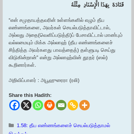
‏ ‏قَتَادَةَ ‏ ‏بِهَذَا الْإِسْنَادِ ‏ ‏مِثْلَهُ ‏
“என் சமுதாயத்தவரின் உள்ளங்களில் எழும் தீய
எண்ணங்களை, அவர்கள் செயல்படுத்தாவிட்டால்,
அல்லது அதை(வெளிப்படுத்தி)ப் பேசாவிட்டால் மாண்பும்
வல்லமையும் மிக்க அல்லாஹ் (தீய எண்ணங்களைச்
சிந்தித்த அவர்களது பாவத்தைத்) தள்ளுபடி செய்து
விடுகின்றான்” என்று அல்லாஹ்வின் தூதர் (ஸல்)
கூறினார்கள்.
அறிவிப்பாளர் : அபூஹுரைரா (ரலி)
Share this Hadith:
Categories
1.58: தீய எண்ணங்களைச் செயல்படுத்தாமல்