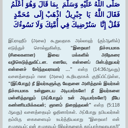
‏صَلَّى اللَّهُ عَلَيْهِ وَسَلَّمَ ‏ ‏بِمَا قَالَ وَهُوَ أَعْلَمُ
فَقَالَ اللَّهُ ‏ ‏يَا ‏ ‏جِبْرِيلُ ‏ ‏اذْهَبْ إِلَى ‏ ‏مُحَمَّدٍ ‏
‏فَقُلْ إِنَّا ‏ ‏سَنُرْضِيكَ فِي أُمَّتِكَ وَلَا نَسُوءُكَ
‏
இப்ராஹீம் (அலை) கூறுவதாக அல்லாஹ் (குர்ஆனில்)
எடுத்துச் சொல்லுகின்ற,
“இறைவா! நிச்சயமாக
(சிலைகளான) இவை மக்களில் அநேகரை
வழிகெடுத்துவிட்டன. எனவே, என்னைப் பின்பற்றுபவர்
என்னைச் சேர்ந்தவராவார் …”
என்ற (14:36ஆவது)
வசனத்தையும் ஈஸா (அலை) கூறியதாகக் குறிப்பிட்டுள்ள,
“(இப்போது) நீ இவர்களுக்கு வேதனை அளித்தால் இவர்கள்
நிச்சயமாக உன்னுடைய அடியார்களே! நீ இவர்களை
மன்னித்தாலும் (அப்போதும் உன் அடியார்களே!) நீயே
கண்ணியமிக்கவன்; ஞானம் நிறைந்தவன்”
என்ற (5:118
ஆவது) வசனத்தையும் ஓதினார்கள். அப்போது நபியவர்கள்
தம்மிரு கைகளையும் உயர்த்தியவாறு “இறைவா! என்
சமுதாயம்; என் சமுதாயம் (இவர்களைக் காப்பாற்றுவாயாக!)”