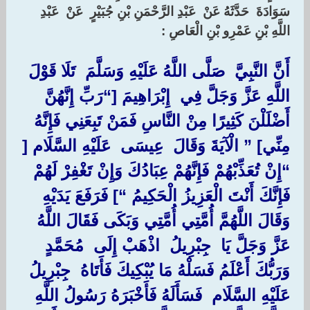
سَوَادَةَ ‏ ‏حَدَّثَهُ عَنْ ‏ ‏عَبْدِ الرَّحْمَنِ بْنِ جُبَيْرٍ ‏ ‏عَنْ ‏ ‏عَبْدِ
اللَّهِ بْنِ عَمْرِو بْنِ الْعَاصِ ‏:‏
‏أَنَّ النَّبِيَّ ‏ ‏صَلَّى اللَّهُ عَلَيْهِ وَسَلَّمَ ‏ ‏تَلَا قَوْلَ
اللَّهِ عَزَّ وَجَلَّ فِي ‏ ‏إِبْرَاهِيمَ [“‏رَبِّ إِنَّهُنَّ
أَضْلَلْنَ كَثِيرًا مِنْ النَّاسِ فَمَنْ تَبِعَنِي فَإِنَّهُ
مِنِّي‏]
” ‏الْآيَةَ وَقَالَ ‏ ‏عِيسَى ‏ ‏عَلَيْهِ السَّلَام [‏
“‏إِنْ تُعَذِّبْهُمْ فَإِنَّهُمْ عِبَادُكَ وَإِنْ تَغْفِرْ لَهُمْ
فَإِنَّكَ أَنْتَ الْعَزِيزُ الْحَكِيمُ “] ‏فَرَفَعَ يَدَيْهِ
وَقَالَ اللَّهُمَّ أُمَّتِي أُمَّتِي وَبَكَى فَقَالَ اللَّهُ
عَزَّ وَجَلَّ يَا ‏ ‏جِبْرِيلُ ‏ ‏اذْهَبْ إِلَى ‏ ‏مُحَمَّدٍ ‏
‏وَرَبُّكَ أَعْلَمُ فَسَلْهُ مَا يُبْكِيكَ فَأَتَاهُ ‏ ‏جِبْرِيلُ ‏
‏عَلَيْهِ السَّلَام ‏ ‏فَسَأَلَهُ فَأَخْبَرَهُ رَسُولُ اللَّهِ ‏