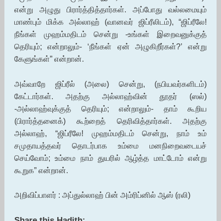
என்று அழுது பிரார்த்தித்தார்கள். அப்போது வல்லமையும்
மாண்பும் மிக்க அல்லாஹ் (வானவர் ஜிப்ரீலிடம்), “ஜிப்ரீலே!
நீங்கள் முஹம்மதிடம் சென்று -உங்கள் இறைவனுக்குத்
தெரியும்; என்றாலும்- ‘நீங்கள் ஏன் அழுகிறீர்கள்?’ என்று
கேளுங்கள்” என்றான்.
அவ்வாறே ஜிப்ரீல் (அலை) சென்று, (நபியவர்களிடம்)
கேட்டார்கள். அதற்கு அல்லாஹ்வின் தூதர் (ஸல்)
-அல்லாஹ்வுக்குத் தெரியும்; என்றாலும்- தாம் கூறிய
(பிரார்த்தனைக்) கூற்றைத் தெரிவித்தார்கள். அதற்கு
அல்லாஹ், “ஜிப்ரீலே! முஹம்மதிடம் சென்று, நாம் உம்
சமுதாயத்தவர் தொடர்பாக உம்மை மனநிறைவடையச்
செய்வோம்; உம்மை நாம் துயரில் ஆழ்த்த மாட்டோம் என்று
கூறுக” என்றான்.
அறிவிப்பாளர் : அப்துல்லாஹ் பின் அம்ரிப்னில் ஆஸ் (ரலி)
Share this Hadith: