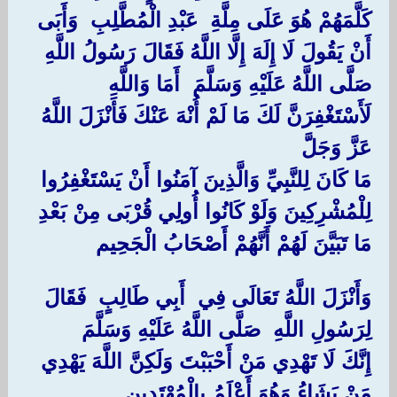
كَلَّمَهُمْ هُوَ عَلَى مِلَّةِ ‏ ‏عَبْدِ الْمُطَّلِبِ ‏ ‏وَأَبَى
أَنْ يَقُولَ لَا إِلَهَ إِلَّا اللَّهُ فَقَالَ رَسُولُ اللَّهِ ‏
‏صَلَّى اللَّهُ عَلَيْهِ وَسَلَّمَ ‏ ‏أَمَا وَاللَّهِ
لَأَسْتَغْفِرَنَّ لَكَ مَا لَمْ أُنْهَ عَنْكَ فَأَنْزَلَ اللَّهُ
عَزَّ وَجَلَّ ‏
مَا كَانَ لِلنَّبِيِّ وَالَّذِينَ آمَنُوا أَنْ يَسْتَغْفِرُوا
لِلْمُشْرِكِينَ وَلَوْ كَانُوا أُولِي قُرْبَى مِنْ بَعْدِ
مَا تَبَيَّنَ لَهُمْ أَنَّهُمْ أَصْحَابُ الْجَحِيم
‏وَأَنْزَلَ اللَّهُ تَعَالَى فِي ‏ ‏أَبِي طَالِبٍ ‏ ‏فَقَالَ
لِرَسُولِ اللَّهِ ‏ ‏صَلَّى اللَّهُ عَلَيْهِ وَسَلَّمَ ‏
إِنَّكَ لَا تَهْدِي مَنْ أَحْبَبْتَ وَلَكِنَّ اللَّهَ يَهْدِي
مَنْ يَشَاءُ وَهُوَ أَعْلَمُ بِالْمُهْتَدِين