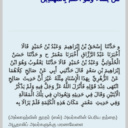
و حَدَّثَنَا ‏ ‏إِسْحَقُ بْنُ إِبْرَاهِيمَ ‏ ‏وَعَبْدُ بْنُ حُمَيْدٍ ‏ ‏قَالَا
أَخْبَرَنَا ‏ ‏عَبْدُ الرَّزَّاقِ ‏ ‏أَخْبَرَنَا ‏ ‏مَعْمَرٌ ‏ ‏ح ‏ ‏و حَدَّثَنَا ‏ ‏حَسَنٌ
الْحُلْوَانِيُّ ‏ ‏وَعَبْدُ بْنُ حُمَيْدٍ ‏ ‏قَالَا حَدَّثَنَا ‏ ‏يَعْقُوبُ وَهُوَ ابْنُ
إِبْرَاهِيمَ بْنِ سَعْدٍ ‏ ‏قَالَ حَدَّثَنِي ‏ ‏أَبِي ‏ ‏عَنْ ‏ ‏صَالِحٍ ‏ ‏كِلَاهُمَا
‏ ‏عَنْ ‏ ‏الزُّهْرِيِّ ‏ ‏بِهَذَا الْإِسْنَادِ مِثْلَهُ ‏ ‏غَيْرَ أَنَّ حَدِيثَ ‏ ‏صَالِحٍ
‏ ‏انْتَهَى عِنْدَ قَوْلِهِ فَأَنْزَلَ اللَّهُ عَزَّ وَجَلَّ فِيهِ وَلَمْ يَذْكُرْ
الْآيَتَيْنِ وَقَالَ فِي حَدِيثِهِ وَيَعُودَانِ فِي تِلْكَ الْمَقَالَةِ ‏
‏وَفِي حَدِيثِ ‏ ‏مَعْمَرٍ ‏ ‏مَكَانَ هَذِهِ الْكَلِمَةِ فَلَمْ يَزَالَا بِه
(அல்லாஹ்வின் தூதர் (ஸல்) அவர்களின் பெரிய தந்தை)
அபூதாலிப் அவர்களுக்கு மரணவேளை