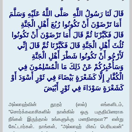
‏قَالَ لَنَا رَسُولُ اللَّهِ ‏ ‏صَلَّى اللَّهُ عَلَيْهِ وَسَلَّمَ
‏ ‏أَمَا تَرْضَوْنَ أَنْ تَكُونُوا رُبُعَ أَهْلِ الْجَنَّةِ
قَالَ فَكَبَّرْنَا ثُمَّ قَالَ أَمَا تَرْضَوْنَ أَنْ تَكُونُوا
ثُلُثَ أَهْلِ الْجَنَّةِ قَالَ فَكَبَّرْنَا ثُمَّ قَالَ إِنِّي
لَأَرْجُو أَنْ تَكُونُوا شَطْرَ أَهْلِ الْجَنَّةِ
وَسَأُخْبِرُكُمْ عَنْ ذَلِكَ مَا الْمُسْلِمُونَ فِي
الْكُفَّارِ إِلَّا كَشَعْرَةٍ بَيْضَاءَ فِي ثَوْرٍ أَسْوَدَ أَوْ
كَشَعْرَةٍ سَوْدَاءَ فِي ثَوْرٍ أَبْيَضَ
அல்லாஹ்வின் தூதர் (ஸல்) எங்களிடம்,
“சொர்க்கவாசிகளில் நான்கில் ஒரு பகுதியினராக
நீங்கள் இருந்தால் உங்களுக்கு மனநிறைவா?” என்று
கேட்டார்கள். நாங்கள், “அல்லாஹ் மிகப் பெரியவன்”