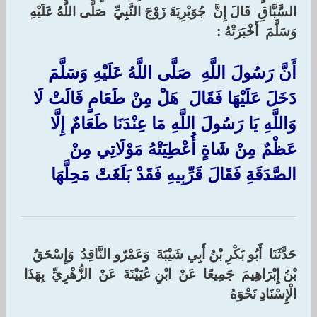
السَّبَّاقِ ‏ ‏قَالَ إِنَّ ‏ ‏جُوَيْرِيَةَ زَوْجَ النَّبِيِّ ‏ ‏صَلَّى اللَّهُ عَلَيْهِ
وَسَلَّمَ ‏ ‏أَخْبَرَتْهُ :‏
‏أَنَّ رَسُولَ اللَّهِ ‏ ‏صَلَّى اللَّهُ عَلَيْهِ وَسَلَّمَ ‏
‏دَخَلَ عَلَيْهَا فَقَالَ ‏ ‏هَلْ مِنْ طَعَامٍ قَالَتْ لَا
وَاللَّهِ يَا رَسُولَ اللَّهِ مَا عِنْدَنَا طَعَامٌ إِلَّا
عَظْمٌ مِنْ شَاةٍ أُعْطِيَتْهُ مَوْلَاتِي مِنْ
الصَّدَقَةِ فَقَالَ قَرِّبِيهِ فَقَدْ بَلَغَتْ مَحِلَّهَا ‏
‏حَدَّثَنَا ‏ ‏أَبُو بَكْرِ بْنُ أَبِي شَيْبَةَ ‏ ‏وَعَمْرٌو النَّاقِدُ ‏ ‏وَإِسْحَقُ
بْنُ إِبْرَاهِيمَ ‏ ‏جَمِيعًا ‏ ‏عَنْ ‏ ‏ابْنِ عُيَيْنَةَ ‏ ‏عَنْ ‏ ‏الزُّهْرِيِّ ‏ ‏بِهَذَا
الْإِسْنَادِ نَحْوَهُ