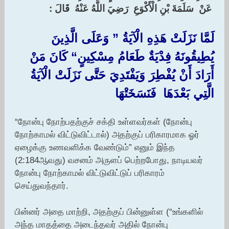
‏ ‏عَنْ ‏ ‏سَلَمَةَ بْنِ الْأَكْوَعِ ‏ ‏رَضِيَ اللَّهُ عَنْهُ ‏ ‏قَالَ : ‏
‏لَمَّا نَزَلَتْ هَذِهِ الْآيَةُ ‏” ‏وَعَلَى الَّذِينَ
يُطِيقُونَهُ فِدْيَةٌ طَعَامُ مِسْكِينٍ“ ‏‏كَانَ مَنْ
أَرَادَ أَنْ يُفْطِرَ وَيَفْتَدِيَ حَتَّى نَزَلَتْ الْآيَةُ
الَّتِي بَعْدَهَا ‏ ‏فَنَسَخَتْهَا
“நோன்பு நோற்பதற்குச் சக்தி உள்ளவர்கள் (நோன்பு
நோற்காமல் விட்டுவிட்டால்) அதற்குப் பரிகாரமாக ஓர்
ஏழைக்கு உணவளிக்க வேண்டும்” எனும் இந்த
(2:184ஆவது) வசனம் அருளப் பெற்றபோது, நாடியவர்
நோன்பு நோற்காமல் விட்டுவிட்டுப் பரிகாரம்
செய்துவந்தார்.
பின்னர் அதை மாற்றி, அதற்குப் பின்னுள்ள (“உங்களில்
அந்த மாதத்தை அடைந்தவர் அதில் நோன்பு