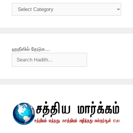
தலைப்புகள்
ஹதீஸில் தேடுக…