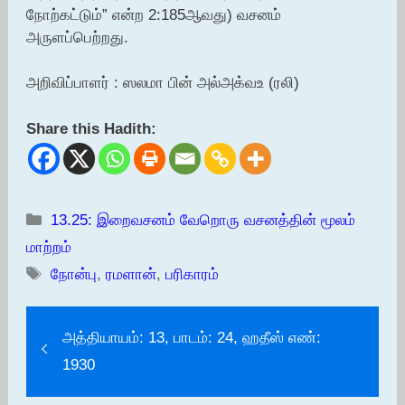
நோற்கட்டும்” என்ற 2:185ஆவது) வசனம்
அருளப்பெற்றது.
அறிவிப்பாளர் : ஸலமா பின் அல்அக்வஉ (ரலி)
Share this Hadith:
Categories
13.25: இறைவசனம் வேறொரு வசனத்தின் மூலம்
மாற்றம்
Tags
நோன்பு
,
ரமளான்
,
பரிகாரம்
அத்தியாயம்: 13, பாடம்: 24, ஹதீஸ் எண்:
1930