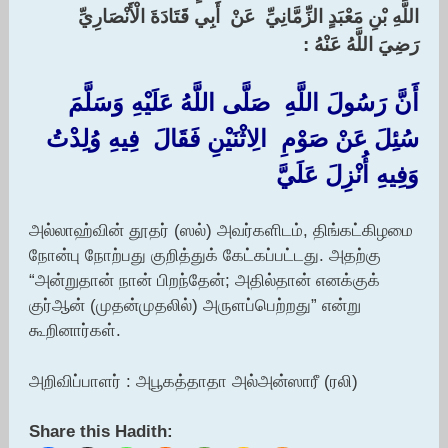
اللَّهِ بْنِ مَعْبَدٍ الزِّمَّانِيِّ ‏ ‏عَنْ ‏ ‏أَبِي قَتَادَةَ الْأَنْصَارِيِّ ‏
‏رَضِيَ اللَّهُ عَنْهُ :‏
‏أَنَّ رَسُولَ اللَّهِ ‏ ‏صَلَّى اللَّهُ عَلَيْهِ وَسَلَّمَ ‏
‏سُئِلَ عَنْ صَوْمِ ‏ ‏الِاثْنَيْنِ فَقَالَ ‏ ‏فِيهِ وُلِدْتُ
وَفِيهِ أُنْزِلَ عَلَيَّ
அல்லாஹ்வின் தூதர் (ஸல்) அவர்களிடம், திங்கட்கிழமை
நோன்பு நோற்பது குறித்துக் கேட்கப்பட்டது. அதற்கு
“அன்றுதான் நான் பிறந்தேன்; அதில்தான் எனக்குக்
குர்ஆன் (முதன்முதலில்) அருளப்பெற்றது” என்று
கூறினார்கள்.
அறிவிப்பாளர் : அபூகத்தாதா அல்அன்ஸாரீ (ரலி)
Share this Hadith: