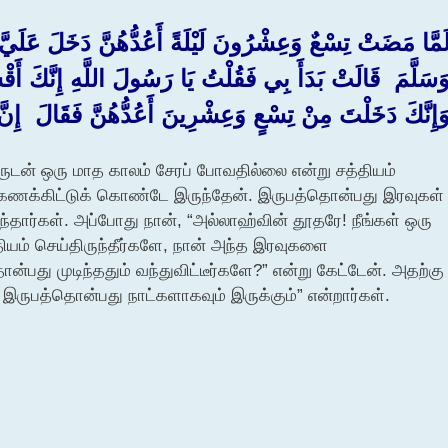
لَمَّا مَضَتْ تِسْعٌ وَعِشْرُونَ لَيْلَةً أَعُدُّهُنَّ دَخَلَ عَلَيَّ ر
َسَلَّمَ ‏ ‏قَالَتْ بَدَأَ بِي فَقُلْتُ يَا رَسُولَ اللَّهِ إِنَّكَ أَق
َإِنَّكَ دَخَلْتَ مِنْ تِسْعٍ وَعِشْرِينَ أَعُدُّهُنَّ فَقَالَ ‏ ‏إِ
ுடன் ஒரு மாத காலம் சேரப் போவதில்லை என்று சத்தியம்
ான் கணக்கிட்டுக் கொண்டே இருந்தேன். இருபத்தொன்பது இரவுகள்
வந்தார்கள். அப்போது நான், “அல்லாஹ்வின் தூதரே! நீங்கள் ஒரு
்தியம் செய்திருந்தீர்களே, நான் அந்த இரவுகளை
பது முடிந்ததும் வந்துவிட்டீர்களே?” என்று கேட்டேன். அதற்கு
 இருபத்தொன்பது நாட்களாகவும் இருக்கும்” என்றார்கள்.