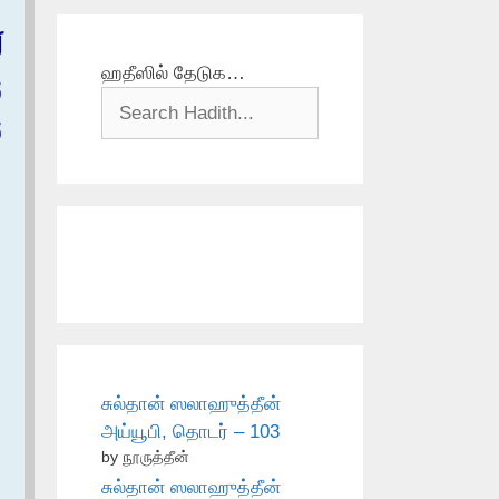
‏
ஹதீஸில் தேடுக…
و
و
சுல்தான் ஸலாஹுத்தீன்
அய்யூபி, தொடர் – 103
by நூருத்தீன்
சுல்தான் ஸலாஹுத்தீன்