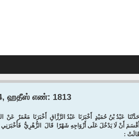
04, ஹதீஸ் எண்: 1813
َدَّثَنَا ‏ ‏عَبْدُ بْنُ حُمَيْدٍ ‏ ‏أَخْبَرَنَا ‏ ‏عَبْدُ الرَّزَّاقِ ‏ ‏أَخْبَرَنَا ‏ ‏مَعْمَرٌ ‏ ‏عَنْ ‏ ‏ا
أَقْسَمَ أَنْ لَا يَدْخُلَ عَلَى أَزْوَاجِهِ شَهْرًا ‏ ‏قَالَ ‏ ‏الزُّهْرِيُّ ‏ ‏فَأَخْبَرَنِي ‏ ‏
قَالَتْ :‏