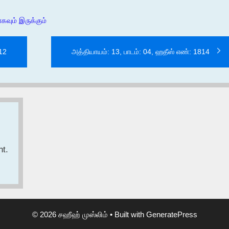
வும் இருக்கும்
812
அத்தியாயம்: 13, பாடம்: 04, ஹதீஸ் எண்: 1814
t.
© 2026 சஹீஹ் முஸ்லிம்
• Built with
GeneratePress