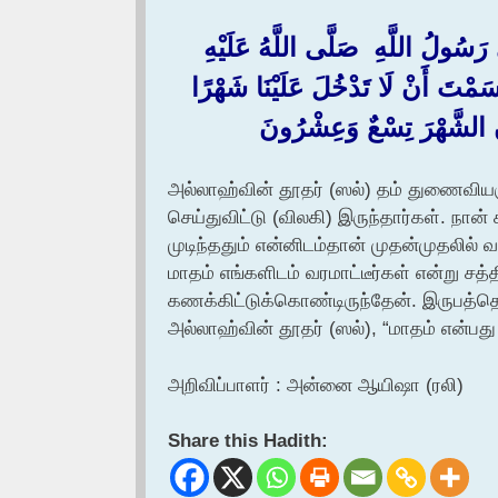
َسُولُ اللَّهِ ‏ ‏صَلَّى اللَّهُ عَلَيْهِ
ْسَمْتَ أَنْ لَا تَدْخُلَ عَلَيْنَا شَهْرًا
نَّ الشَّهْرَ تِسْعٌ وَعِشْرُونَ
அல்லாஹ்வின் தூதர் (ஸல்) தம் துணைவியர
செய்துவிட்டு (விலகி) இருந்தார்கள். ந
முடிந்ததும் என்னிடம்தான் முதன்முதலில் 
மாதம் எங்களிடம் வரமாட்டீர்கள் என்று சத
கணக்கிட்டுக்கொண்டிருந்தேன். இருபத்தொன்
அல்லாஹ்வின் தூதர் (ஸல்), “மாதம் என்பது
அறிவிப்பாளர் : அன்னை ஆயிஷா (ரலி)
Share this Hadith: