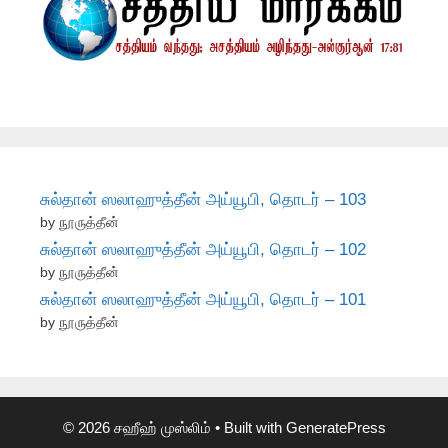
சுல்தான் ஸலாஹுத்தீன் அய்யூபி, தொடர் – 103
by நூருத்தீன்
சுல்தான் ஸலாஹுத்தீன் அய்யூபி, தொடர் – 102
by நூருத்தீன்
சுல்தான் ஸலாஹுத்தீன் அய்யூபி, தொடர் – 101
by நூருத்தீன்
© 2026 சஹீஹ் முஸ்லிம்
• Built with
GeneratePress