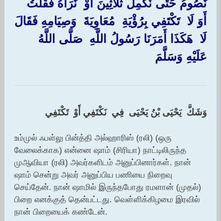
نَصُومُ حَتَّى نُكْمِلَ ثَلَاثِينَ أَوْ ‏ ‏نَرَاهُ فَقُلْتُ ‏
‏أَوَ لَا ‏ ‏تَكْتَفِي بِرُؤْيَةِ ‏ ‏مُعَاوِيَةَ ‏ ‏وَصِيَامِهِ فَقَالَ
‏لَا ‏ ‏هَكَذَا أَمَرَنَا رَسُولُ اللَّهِ ‏ ‏صَلَّى اللَّهُ
عَلَيْهِ وَسَلَّمَ ‏
‏وَشَكَّ ‏ ‏يَحْيَى بْنُ يَحْيَى ‏ ‏فِي ‏ ‏نَكْتَفِي أَوْ ‏ ‏تَكْتَفِي
உம்முல் ஃபள்லு பின்த்தி அல்ஹாரிஸ் (ரலி) (ஒரு
வேலைக்காக) என்னை ஷாம் (சிரியா) நாட்டிலிருந்த
முஆவியா (ரலி) அவர்களிடம் அனுப்பினார்கள். நான்
ஷாம் சென்று அவர் அனுப்பிய பணியை நிறைவு
செய்தேன். நான் ஷாமில் இருந்தபோது ரமளான் (முதல்)
பிறை எனக்குத் தென்பட்டது. வெள்ளிக்கிழமை இரவில்
நான் பிறையைக் கண்டேன்.