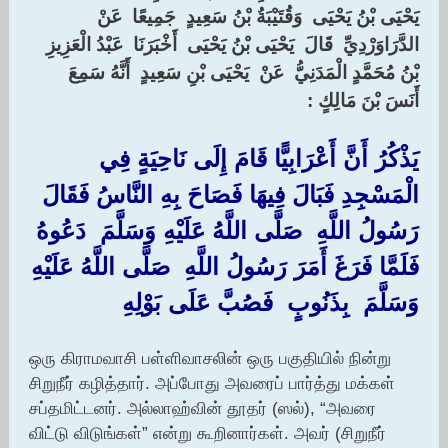
‏يَحْيَى بْنُ يَحْيَى ‏ ‏وَقُتَيْبَةُ بْنُ سَعِيدٍ ‏ ‏جَمِيعًا ‏ ‏عَنْ ‏
‏الدَّرَاوَرْدِيِّ ‏ ‏قَالَ ‏ ‏يَحْيَى بْنُ يَحْيَى ‏ ‏أَخْبَرَنَا ‏ ‏عَبْدُ الْعَزِيزِ
بْنُ مُحَمَّدٍ الْمَدَنِيُّ ‏ ‏عَنْ ‏ ‏يَحْيَى بْنِ سَعِيدٍ ‏ ‏أَنَّهُ سَمِعَ ‏
‏أَنَسَ بْنَ مَالِكٍ ‏:‏
‏يَذْكُرُ أَنَّ أَعْرَابِيًّا قَامَ إِلَى نَاحِيَةٍ فِي
الْمَسْجِدِ فَبَالَ فِيهَا فَصَاحَ بِهِ النَّاسُ فَقَالَ
رَسُولُ اللَّهِ ‏ ‏صَلَّى اللَّهُ عَلَيْهِ وَسَلَّمَ ‏ ‏دَعُوهُ
فَلَمَّا فَرَغَ أَمَرَ رَسُولُ اللَّهِ ‏ ‏صَلَّى اللَّهُ عَلَيْهِ
وَسَلَّمَ ‏ ‏بِذَنُوبٍ ‏ ‏فَصُبَّ عَلَى بَوْلِهِ ‏
ஒரு கிராமவாசி பள்ளிவாசலின் ஒரு பகுதியில் நின்று
சிறுநீர் கழித்தார். அப்போது அவரைப் பார்த்து மக்கள்
சப்தமிட்டனர். அல்லாஹ்வின் தூதர் (ஸல்), “அவரை
விட்டு விடுங்கள்” என்று கூறினார்கள். அவர் (சிறுநீர்