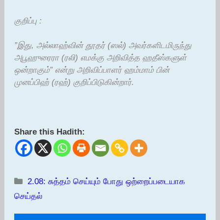
குறிப்பு :
”
இது,
அல்லாஹ்வின் தூதர் (ஸல்) அவர்களிடமிருந்து
அபூஹுரைரா (ரலி) எமக்கு அறிவித்த ஹதீஸ்களுள்
ஒன்றாகும்” என்று அறிவிப்பாளர் ஹம்மாம் பின்
முனப்பிஹ் (ரஹ்) குறிப்பிடுகின்றார்.
Share this Hadith:
Categories
2.08: சுத்தம் செய்யும் போது ஒற்றைப்படையாக
செய்தல்