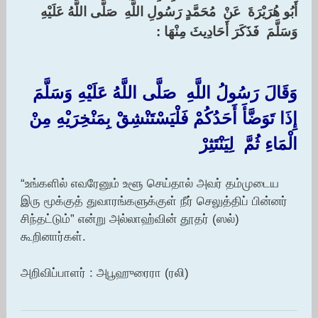
‏أَبُو هُرَيْرَةَ ‏ ‏عَنْ ‏ ‏مُحَمَّدٍ رَسُولِ اللَّهِ ‏ ‏صَلَّى اللَّهُ عَلَيْهِ
وَسَلَّمَ ‏ ‏فَذَكَرَ أَحَادِيثَ مِنْهَا :‏ ‏
وَقَالَ رَسُولُ اللَّهِ ‏ ‏صَلَّى اللَّهُ عَلَيْهِ وَسَلَّمَ ‏
‏إِذَا تَوَضَّأَ أَحَدُكُمْ فَلْيَسْتَنْشِقْ بِمَنْخِرَيْهِ مِنْ
الْمَاءِ ثُمَّ ‏ ‏لِيَنْتَثِرْ ‏
“உங்களில் எவரேனும் உளூ செய்தால் அவர் தம்முடைய
இரு மூக்குத் துவாரங்களுக்குள் நீர் செலுத்திப் பின்னர்
சிந்தட்டும்” என்று அல்லாஹ்வின் தூதர் (ஸல்)
கூறினார்கள்.
அறிவிப்பாளர் : அபூஹுரைரா (ரலி)