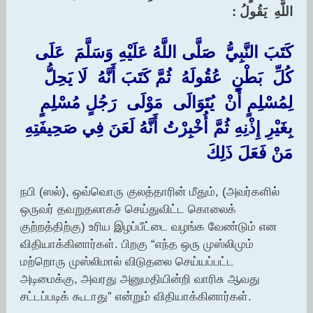
اللَّهِ ‏ ‏يَقُولُ : ‏
‏كَتَبَ النَّبِيُّ ‏ ‏صَلَّى اللَّهُ عَلَيْهِ وَسَلَّمَ ‏ ‏عَلَى
كُلِّ ‏ ‏بَطْنٍ ‏ ‏عُقُولَهُ ‏ ‏ثُمَّ كَتَبَ أَنَّهُ ‏ ‏لَا يَحِلُّ
لِمُسْلِمٍ أَنْ ‏ ‏يُتَوَالَى ‏ ‏مَوْلَى ‏ ‏رَجُلٍ مُسْلِمٍ
بِغَيْرِ إِذْنِهِ ثُمَّ أُخْبِرْتُ أَنَّهُ لَعَنَ فِي صَحِيفَتِهِ
مَنْ فَعَلَ ذَلِكَ
நபி (ஸல்), ஒவ்வொரு குலத்தாரின் மீதும், (அவர்களில்
ஒருவர் தவறுதலாகச் செய்துவிட்ட கொலைக்
குற்றத்திற்கு) உரிய இழப்பீட்டை வழங்க வேண்டும் என
விதியாக்கினார்கள். பிறகு “எந்த ஒரு முஸ்லிமும்
மற்றொரு முஸ்லிமால் விடுதலை செய்யப்பட்ட
அடிமைக்கு, அவரது அனுமதியின்றி வாரிசு ஆவது
சட்டப்படிக் கூடாது” என்றும் விதியாக்கினார்கள்.