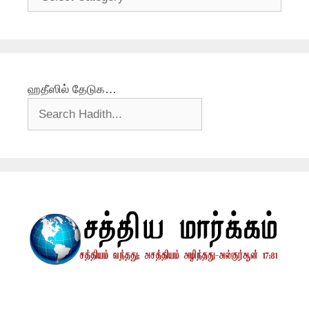
ஹதீஸில் தேடுக…