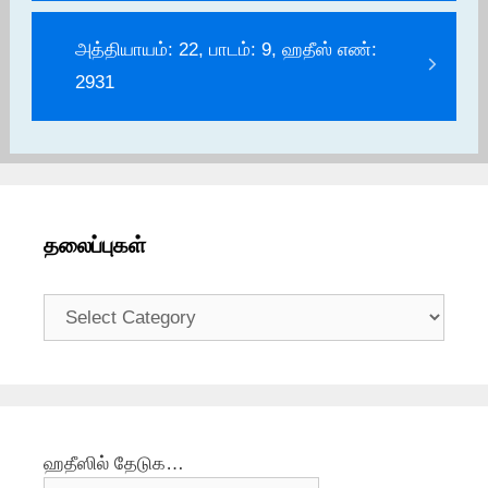
அத்தியாயம்: 22, பாடம்: 9, ஹதீஸ் எண்:
2931
தலைப்புகள்
தலைப்புகள்
ஹதீஸில் தேடுக…