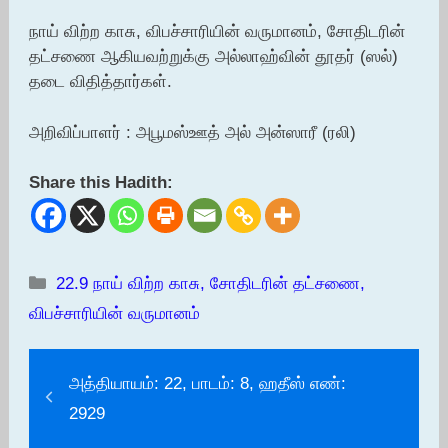
நாய் விற்ற காசு, விபச்சாரியின் வருமானம், சோதிடரின்
தட்சணை ஆகியவற்றுக்கு அல்லாஹ்வின் தூதர் (ஸல்)
தடை விதித்தார்கள்.
அறிவிப்பாளர் : அபூமஸ்ஊத் அல் அன்ஸாரீ (ரலி)
Share this Hadith:
Categories
22.9 நாய் விற்ற காசு, சோதிடரின் தட்சணை,
விபச்சாரியின் வருமானம்
அத்தியாயம்: 22, பாடம்: 8, ஹதீஸ் எண்:
2929