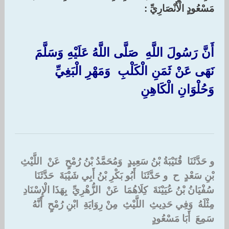
مَسْعُودٍ الْأَنْصَارِيِّ : ‏
أَنَّ رَسُولَ اللَّهِ ‏ ‏صَلَّى اللَّهُ عَلَيْهِ وَسَلَّمَ ‏
‏نَهَى عَنْ ثَمَنِ الْكَلْبِ ‏ ‏وَمَهْرِ الْبَغِيِّ ‏
‏وَحُلْوَانِ الْكَاهِنِ ‏
و حَدَّثَنَا ‏ ‏قُتَيْبَةُ بْنُ سَعِيدٍ ‏ ‏وَمُحَمَّدُ بْنُ رُمْحٍ ‏ ‏عَنْ ‏ ‏اللَّيْثِ
بْنِ سَعْدٍ ‏ ‏ح ‏ ‏و حَدَّثَنَا ‏ ‏أَبُو بَكْرِ بْنُ أَبِي شَيْبَةَ ‏ ‏حَدَّثَنَا ‏
‏سُفْيَانُ بْنُ عُيَيْنَةَ ‏ ‏كِلَاهُمَا ‏ ‏عَنْ ‏ ‏الزُّهْرِيِّ ‏ ‏بِهَذَا الْإِسْنَادِ ‏
‏مِثْلَهُ ‏ ‏وَفِي حَدِيثِ ‏ ‏اللَّيْثِ ‏ ‏مِنْ رِوَايَةِ ‏ ‏ابْنِ رُمْحٍ ‏ ‏أَنَّهُ
سَمِعَ ‏ ‏أَبَا مَسْعُودٍ