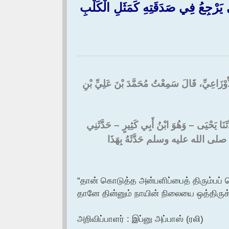
رْجِعُ فِي صَدَقَتِهِ كَمَثَلِ الْكَلْبِ
 الأَوْزَاعِيِّ، قَالَ سَمِعْتُ مُحَمَّدَ بْنَ عَلِيِّ بْنِ
َّثَنَا يَحْيَى – وَهُوَ ابْنُ أَبِي كَثِيرٍ – حَدَّثَنِي
لَّهِ، صلى الله عليه وسلم حَدَّثَهُ بِهَذَا
“தான் கொடுத்த அன்பளிப்பைத் திரும்பப்
தானே தின்னும் நாயின் நிலையை ஒத்திருக்க
அறிவிப்பாளர் : இப்னு அப்பாஸ் (ரலி)