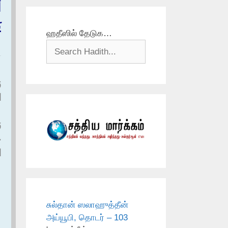
أ
ي
ஹதீஸில் தேடுக…
و
ا
و
ع
ا
சுல்தான் ஸலாஹுத்தீன்
அய்யூபி, தொடர் – 103