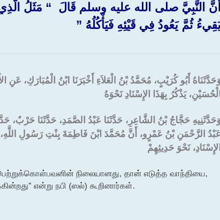
َنَّ النَّبِيَّ صلى الله عليه وسلم قَالَ ‏ “‏ مَثَلُ الَّذِي يَ
َقِيءُ ثُمَّ يَعُودُ فِي قَيْئِهِ فَيَأْكُلُهُ ‏”‏
َحَدَّثَنَاهُ أَبُو كُرَيْبٍ، مُحَمَّدُ بْنُ الْعَلاَءِ أَخْبَرَنَا ابْنُ الْمُبَارَكِ، عَنِ
لْحُسَيْنِ، يَذْكُرُ بِهَذَا الإِسْنَادِ نَحْوَهُ
َحَدَّثَنِيهِ حَجَّاجُ بْنُ الشَّاعِرِ، حَدَّثَنَا عَبْدُ الصَّمَدِ، حَدَّثَنَا حَرْبٌ، حَد
َبْدُ الرَّحْمَنِ بْنُ عَمْرٍو، أَنَّ مُحَمَّدَ ابْنَ فَاطِمَةَ بِنْتِ رَسُولِ ال
لإِسْنَادِ، نَحْوَ حَدِيثِهِمْ
 பெற்றுக்கொள்பவனின் நிலையானது, தான் எடுத்த வாந்தியை,
ின்றது” என்று நபி (ஸல்) கூறினார்கள்.