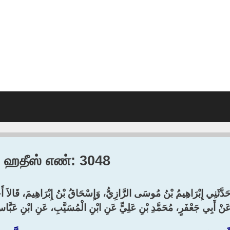
2, ஹதீஸ் எண்: 3048
حَدَّثَنِي إِبْرَاهِيمُ بْنُ مُوسَى الرَّازِيُّ، وَإِسْحَاقُ بْنُ إِبْرَاهِيمَ، قَالاَ أ
َنْ أَبِي جَعْفَرٍ، مُحَمَّدِ بْنِ عَلِيٍّ عَنِ ابْنِ الْمُسَيَّبِ، عَنِ ابْنِ عَبَّاس