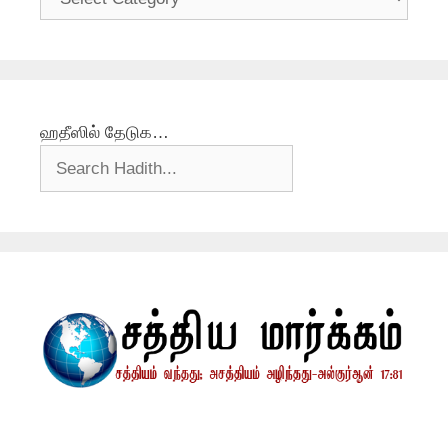
ஹதீஸில் தேடுக…