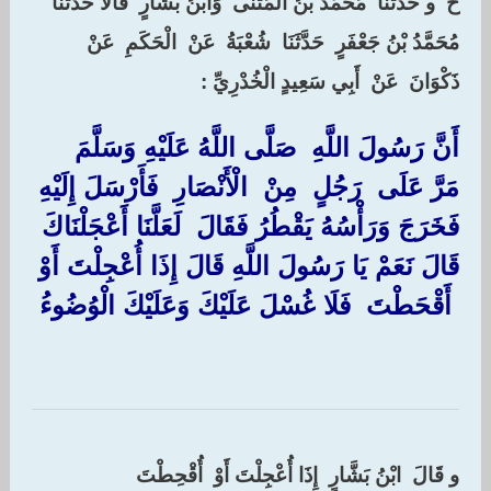
‏ح ‏ ‏و حَدَّثَنَا ‏ ‏مُحَمَّدُ بْنُ الْمُثَنَّى ‏ ‏وَابْنُ بَشَّارٍ ‏ ‏قَالَا حَدَّثَنَا ‏
‏مُحَمَّدُ بْنُ جَعْفَرٍ ‏ ‏حَدَّثَنَا ‏ ‏شُعْبَةُ ‏ ‏عَنْ ‏ ‏الْحَكَمِ ‏ ‏عَنْ ‏
‏ذَكْوَانَ ‏ ‏عَنْ ‏ ‏أَبِي سَعِيدٍ الْخُدْرِيِّ :‏ ‏
‏أَنَّ رَسُولَ اللَّهِ ‏ ‏صَلَّى اللَّهُ عَلَيْهِ وَسَلَّمَ ‏
‏مَرَّ عَلَى ‏ ‏رَجُلٍ ‏ ‏مِنْ ‏ ‏الْأَنْصَارِ ‏ ‏فَأَرْسَلَ إِلَيْهِ
فَخَرَجَ وَرَأْسُهُ يَقْطُرُ فَقَالَ ‏ ‏لَعَلَّنَا أَعْجَلْنَاكَ
قَالَ نَعَمْ يَا رَسُولَ اللَّهِ قَالَ إِذَا أُعْجِلْتَ أَوْ
‏ ‏أَقْحَطْتَ ‏ ‏فَلَا غُسْلَ عَلَيْكَ وَعَلَيْكَ الْوُضُوءُ ‏
و قَالَ ‏ ‏ابْنُ بَشَّارٍ ‏ ‏إِذَا أُعْجِلْتَ أَوْ ‏ ‏أُقْحِطْتَ