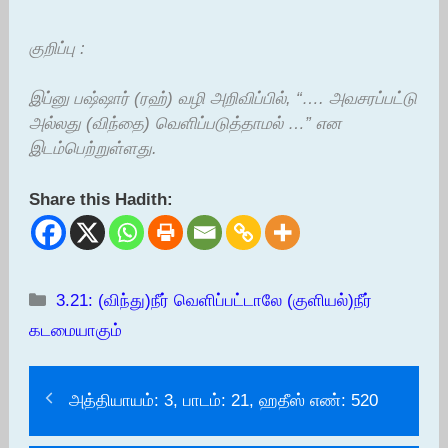
குறிப்பு :
இப்னு பஷ்ஷார் (ரஹ்) வழி அறிவிப்பில், “…. அவசரப்பட்டு
அல்லது (விந்தை) வெளிப்படுத்தாமல் …” என
இடம்பெற்றுள்ளது.
Share this Hadith:
Categories
3.21: (விந்து)நீர் வெளிப்பட்டாலே (குளியல்)நீர்
கடமையாகும்
அத்தியாயம்: 3, பாடம்: 21, ஹதீஸ் எண்: 520