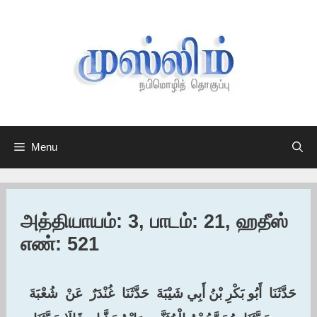
Skip
to
content
Menu
அத்தியாயம்: 3, பாடம்: 21, ஹதீஸ்
எண்: 521
حَدَّثَنَا ‏ ‏أَبُو بَكْرِ بْنُ أَبِي شَيْبَةَ ‏ ‏حَدَّثَنَا ‏ ‏غُنْدَرٌ ‏ ‏عَنْ ‏ ‏شُعْبَةَ ‏