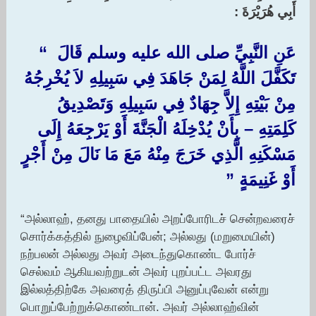
أَبِي هُرَيْرَةَ :‏ ‏
عَنِ النَّبِيِّ صلى الله عليه وسلم قَالَ ‏ “‏
تَكَفَّلَ اللَّهُ لِمَنْ جَاهَدَ فِي سَبِيلِهِ لاَ يُخْرِجُهُ
مِنْ بَيْتِهِ إِلاَّ جِهَادٌ فِي سَبِيلِهِ وَتَصْدِيقُ
كَلِمَتِهِ – بِأَنْ يُدْخِلَهُ الْجَنَّةَ أَوْ يَرْجِعَهُ إِلَى
مَسْكَنِهِ الَّذِي خَرَجَ مِنْهُ مَعَ مَا نَالَ مِنْ أَجْرٍ
أَوْ غَنِيمَةٍ ‏”‏
“அல்லாஹ், தனது பாதையில் அறப்போரிடச் சென்றவரைச்
சொர்க்கத்தில் நுழைவிப்பேன்; அல்லது (மறுமையின்)
நற்பலன் அல்லது அவர் அடைந்துகொண்ட போர்ச்
செல்வம் ஆகியவற்றுடன் அவர் புறப்பட்ட அவரது
இல்லத்திற்கே அவரைத் திருப்பி அனுப்புவேன் என்று
பொறுப்பேற்றுக்கொண்டான். அவர் அல்லாஹ்வின்