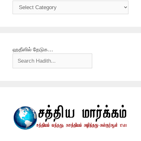
தலைப்புகள்
ஹதீஸில் தேடுக…