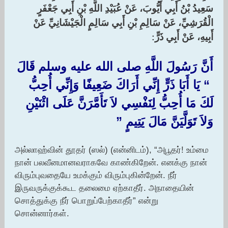
سَعِيدُ بْنُ أَبِي أَيُّوبَ، عَنْ عُبَيْدِ اللَّهِ بْنِ أَبِي جَعْفَرٍ
الْقُرَشِيِّ، عَنْ سَالِمِ بْنِ أَبِي سَالِمٍ الْجَيْشَانِيِّ عَنْ
أَبِيهِ، عَنْ أَبِي ذَرٍّ
:‏
أَنَّ رَسُولَ اللَّهِ صلى الله عليه وسلم قَالَ
‏ “‏ يَا أَبَا ذَرٍّ إِنِّي أَرَاكَ ضَعِيفًا وَإِنِّي أُحِبُّ
لَكَ مَا أُحِبُّ لِنَفْسِي لاَ تَأَمَّرَنَّ عَلَى اثْنَيْنِ
وَلاَ تَوَلَّيَنَّ مَالَ يَتِيمٍ ‏”‏
அல்லாஹ்வின் தூதர் (ஸல்) (என்னிடம்), “அபூதர்! உம்மை
நான் பலவீனமானவராகவே காண்கிறேன். எனக்கு நான்
விரும்புவதையே உமக்கும் விரும்புகின்றேன். நீர்
இருவருக்குக்கூட தலைமை ஏற்காதீர். அநாதையின்
சொத்துக்கு நீர் பொறுப்பேற்காதீர்” என்று
சொன்னார்கள்.