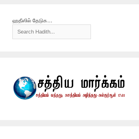
ஹதீஸில் தேடுக…