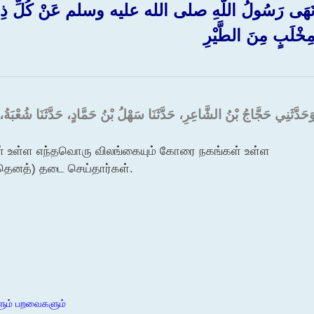
َهَى رَسُولُ اللَّهِ صلى الله عليه وسلم عَنْ كُلِّ ذِي ن
ِخْلَبٍ مِنَ الطَّيْرِ ‏
َحَدَّثَنِي حَجَّاجُ بْنُ الشَّاعِرِ، حَدَّثَنَا سَهْلُ بْنُ حَمَّادٍ، حَدَّثَنَا شُعْبَةُ، بِ
கள் உள்ள எந்தவொரு விலங்கையும் கோரை நகங்கள் உள்ள
ெனத்) தடை செய்தார்கள்.
களும் பறவைகளும்