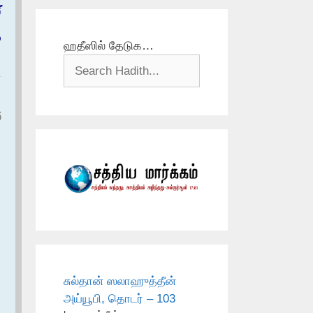
ن
م
ஹதீஸில் தேடுக…
و
சுல்தான் ஸலாஹுத்தீன்
அய்யூபி, தொடர் – 103