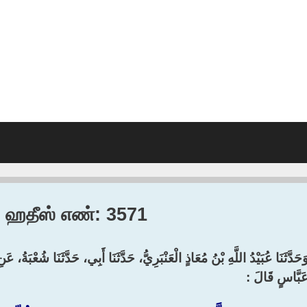
3, ஹதீஸ் எண்: 3571
َحَدَّثَنَا عُبَيْدُ اللَّهِ بْنُ مُعَاذٍ الْعَنْبَرِيُّ، حَدَّثَنَا أَبِي، حَدَّثَنَا شُعْبَة
َبَّاسٍ قَالَ :‏