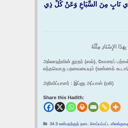
َابٍ مِنَ السِّبَاعِ وَعَنْ كُلِّ ذِي
هَذَا الإِسْنَادِ مِثْلَهُ
அல்லாஹ்வின் தூதர் (ஸல்), கோரைப் பற்
எந்தவொரு பறவையையும் (உண்ணக் கூடாத
அறிவிப்பாளர் : இப்னு அப்பாஸ் (ரலி)
Share this Hadith:
Categories
34.3 உண்பதற்குத் தடை செய்யப்பட்ட விலங்கு