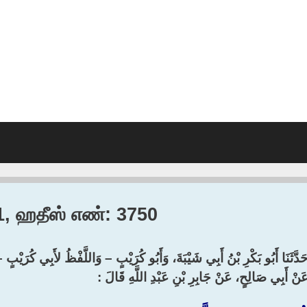
11, ஹதீஸ் எண்: 3750
حَدَّثَنَا أَبُو بَكْرِ بْنُ أَبِي شَيْبَةَ، وَأَبُو كُرَيْبٍ – وَاللَّفْظُ لأَبِي كُرَيْبٍ
َنْ أَبِي صَالِحٍ، عَنْ جَابِرِ بْنِ عَبْدِ اللَّهِ قَالَ :‏