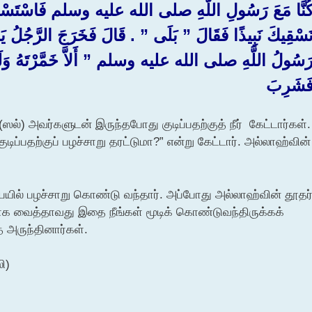
ُنَّا مَعَ رَسُولِ اللَّهِ صلى الله عليه وسلم فَاسْتَسْقَى ف
َسْقِيكَ نَبِيذًا فَقَالَ ‏”‏ بَلَى ‏”‏ ‏.‏ قَالَ فَخَرَجَ الرَّجُلُ ي
َسُولُ اللَّهِ صلى الله عليه وسلم ‏”‏ أَلاَّ خَمَّرْتَهُ وَلَوْ ت
َشَرِبَ ‏
ஸல்) அவர்களுடன் இருந்தபோது குடிப்பதற்குத் நீர் கேட்டார்கள்.
ிப்பதற்குப் பழச்சாறு தரட்டுமா?” என்று கேட்டார். அல்லாஹ்வின்
யில் பழச்சாறு கொண்டு வந்தார். அப்போது அல்லாஹ்வின் தூதர
்காக வைத்தாவது இதை நீங்கள் மூடிக் கொண்டுவந்திருக்கக்
ை அருந்தினார்கள்.
ி)