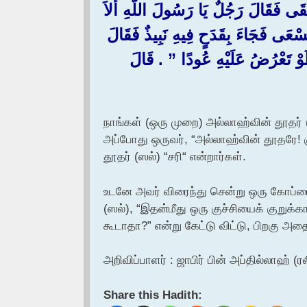
َقَالَ رَجُلٌ يَا رَسُولَ اللَّهِ أَلاَ
َسْعَى فَجَاءَ بِقَدَحٍ فِيهِ نَبِيذٌ فَقَالَ
َعْرُضُ عَلَيْهِ عُودًا ‏”‏ ‏.‏ قَالَ
நாங்கள் (ஒரு முறை) அல்லாஹ்வின் தூதர் (
அப்போது ஒருவர், “அல்லாஹ்வின் தூதரே! குட
தூதர் (ஸல்) “சரி“ என்றார்கள்.
உடனே அவர் விரைந்து சென்று ஒரு கோப்பை
(ஸல்), “இதன்மீது ஒரு குச்சியைக் குறுக
கூடாதா?” என்று கேட்டு விட்டு, பிறகு அத
அறிவிப்பாளர் : ஜாபிர் பின் அப்தில்லாஹ் (ரல
Share this Hadith: