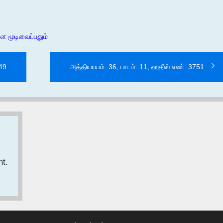
ை மூடிவைப்பதும்
749
அத்தியாயம்: 36, பாடம்: 11, ஹதீஸ் எண்: 3751
t.