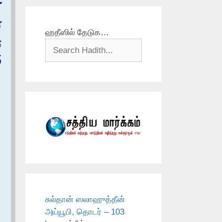
ك
ن
ஹதீஸில் தேடுக…
ر
ف
்
சுல்தான் ஸலாஹுத்தீன்
அய்யூபி, தொடர் – 103