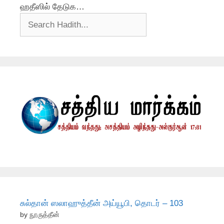
ஹதீஸில் தேடுக…
சுல்தான் ஸலாஹுத்தீன் அய்யூபி, தொடர் – 103
by நூருத்தீன்