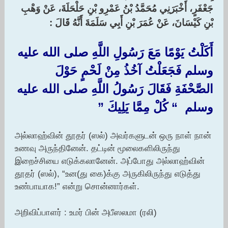
جَعْفَرٍ، أَخْبَرَنِي مُحَمَّدُ بْنُ عَمْرِو بْنِ حَلْحَلَةَ، عَنْ وَهْبِ
بْنِ كَيْسَانَ، عَنْ عُمَرَ بْنِ أَبِي سَلَمَةَ أَنَّهُ قَالَ :‏
أَكَلْتُ يَوْمًا مَعَ رَسُولِ اللَّهِ صلى الله عليه
وسلم فَجَعَلْتُ آخُذُ مِنْ لَحْمٍ حَوْلَ
الصَّحْفَةِ فَقَالَ رَسُولُ اللَّهِ صلى الله عليه
وسلم ‏ “‏ كُلْ مِمَّا يَلِيكَ ‏”‏
அல்லாஹ்வின் தூதர் (ஸல்) அவர்களுடன் ஒரு நாள் நான்
உணவு அருந்தினேன். தட்டின் மூலைகளிலிருந்து
இறைச்சியை எடுக்கலானேன். அப்போது அல்லாஹ்வின்
தூதர் (ஸல்), “உன(து கை)க்கு அருகிலிருந்து எடுத்து
உண்பாயாக!” என்று சொன்னார்கள்.
அறிவிப்பாளர் : உமர் பின் அபீஸலமா (ரலி)