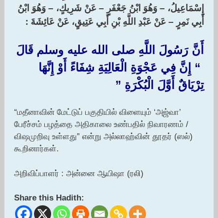
إِسْمَاعِيلُ، – وَهُوَ ابْنُ جَعْفَرٍ – عَنْ شَرِيكٍ، – وَهُوَ ابْنُ
أَبِي نَمِرٍ – عَنْ عَبْدِ اللَّهِ بْنِ أَبِي عَتِيقٍ، عَنْ عَائِشَةَ :‏
أَنَّ رَسُولَ اللَّهِ صلى الله عليه وسلم قَالَ
‏ “‏ إِنَّ فِي عَجْوَةِ الْعَالِيَةِ شِفَاءً أَوْ إِنَّهَا
تِرْيَاقٌ أَوَّلَ الْبُكْرَةِ ‏”‏
“மதீனாவின் மேட்டுப் பகுதியில் விளையும் ‘அஜ்வா’
பேரீச்சம் பழத்தை அதிகாலை உண்பதில் நிவாரணம் /
விஷமுறிவு உள்ளது” என்று அல்லாஹ்வின் தூதர் (ஸல்)
கூறினார்கள்.
அறிவிப்பாளர் : அன்னை ஆயிஷா (ரலி)
Share this Hadith: