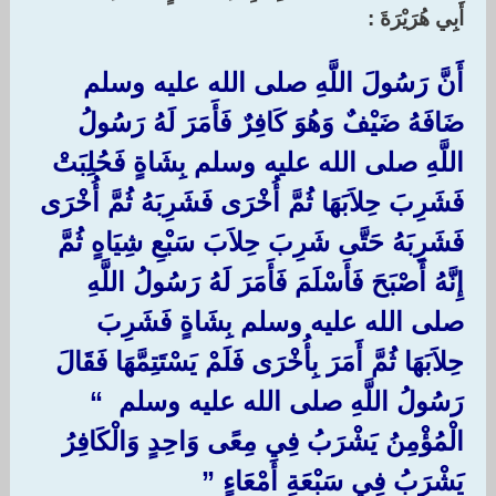
أَبِي هُرَيْرَةَ :‏
أَنَّ رَسُولَ اللَّهِ صلى الله عليه وسلم
ضَافَهُ ضَيْفٌ وَهُوَ كَافِرٌ فَأَمَرَ لَهُ رَسُولُ
اللَّهِ صلى الله عليه وسلم بِشَاةٍ فَحُلِبَتْ
فَشَرِبَ حِلاَبَهَا ثُمَّ أُخْرَى فَشَرِبَهُ ثُمَّ أُخْرَى
فَشَرِبَهُ حَتَّى شَرِبَ حِلاَبَ سَبْعِ شِيَاهٍ ثُمَّ
إِنَّهُ أَصْبَحَ فَأَسْلَمَ فَأَمَرَ لَهُ رَسُولُ اللَّهِ
صلى الله عليه وسلم بِشَاةٍ فَشَرِبَ
حِلاَبَهَا ثُمَّ أَمَرَ بِأُخْرَى فَلَمْ يَسْتَتِمَّهَا فَقَالَ
رَسُولُ اللَّهِ صلى الله عليه وسلم ‏ “‏
الْمُؤْمِنُ يَشْرَبُ فِي مِعًى وَاحِدٍ وَالْكَافِرُ
يَشْرَبُ فِي سَبْعَةِ أَمْعَاءٍ ‏”‏ ‏