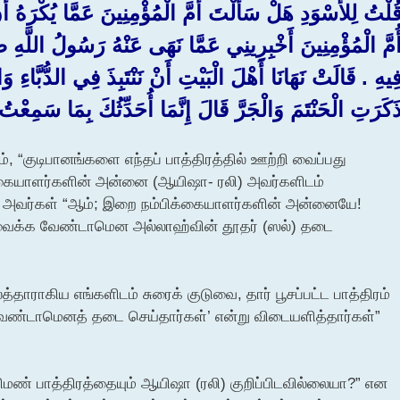
ُلْتُ لِلأَسْوَدِ هَلْ سَأَلْتَ أُمَّ الْمُؤْمِنِينَ عَمَّا يُكْرَهُ أَنْ 
ُمَّ الْمُؤْمِنِينَ أَخْبِرِينِي عَمَّا نَهَى عَنْهُ رَسُولُ الل
ِيهِ ‏.‏ قَالَتْ نَهَانَا أَهْلَ الْبَيْتِ أَنْ نَنْتَبِذَ فِي الدُّبَّاءِ و
َكَرَتِ الْحَنْتَمَ وَالْجَرَّ قَالَ إِنَّمَا أُحَدِّثُكَ بِمَا سَمِعْتُ 
், “குடிபானங்களை எந்தப் பாத்திரத்தில் ஊற்றி வைப்பது
க்கையாளர்களின் அன்னை (ஆயிஷா- ரலி) அவர்களிடம்
கு அவர்கள் “ஆம்; இறை நம்பிக்கையாளர்களின் அன்னையே!
ிவைக்க வேண்டாமென அல்லாஹ்வின் தூதர் (ஸல்) தடை
த்தாராகிய எங்களிடம் சுரைக் குடுவை, தார் பூசப்பட்ட பாத்திரம்
ண்டாமெனத் தடை செய்தார்கள்’ என்று விடையளித்தார்கள்”
களிமண் பாத்திரத்தையும் ஆயிஷா (ரலி) குறிப்பிடவில்லையா?” என