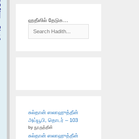
ق
أ
ஹதீஸில் தேடுக…
ف
ذ
சுல்தான் ஸலாஹுத்தீன்
அய்யூபி, தொடர் – 103
by நூருத்தீன்
சுல்தான் ஸலாஹுத்தீன்