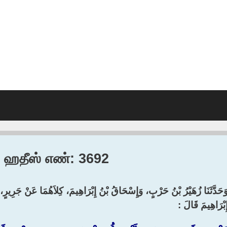
6, ஹதீஸ் எண்: 3692
َحَدَّثَنَا زُهَيْرُ بْنُ حَرْبٍ، وَإِسْحَاقُ بْنُ إِبْرَاهِيمَ، كِلاَهُمَا عَنْ جَرِيرٍ،
ِبْرَاهِيمَ قَالَ :‏