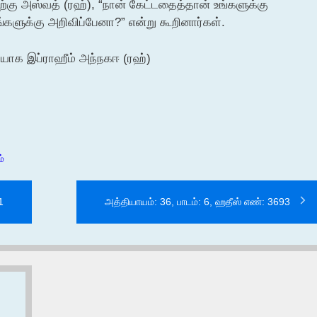
்கு அஸ்வத் (ரஹ்), “நான் கேட்டதைத்தான் உங்களுக்கு
்களுக்கு அறிவிப்பேனா?” என்று கூறினார்கள்.
யாக இப்ராஹீம் அந்நகஈ (ரஹ்)
்
1
அத்தியாயம்: 36, பாடம்: 6, ஹதீஸ் எண்: 3693