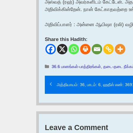
அஸ்வத் (ரஹ்) அவர்களிடம் கேட்டேன். அதற
அறிவிக்கின்றேன். நான் கேட்காதவற்றை உங
அறிவிப்பாளர் : அன்னை ஆயிஷா (ரலி) வழி
Share this Hadith:
Categories
36.6 பானங்கள்-பாத்திரங்கள், தடை-தடை நீக்கம
அத்தியாயம்: 36, பாடம்: 6, ஹதீஸ் எண்: 369
Leave a Comment