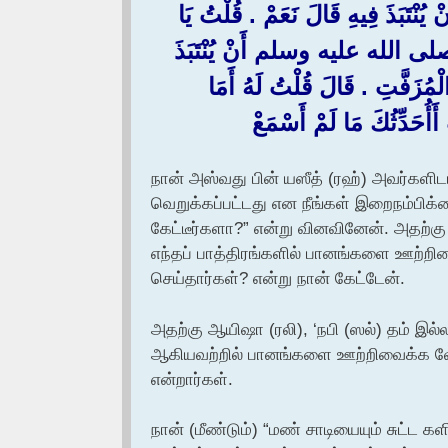
يُنْتَبَذَ فِيهِ قَالَ نَعَمْ ‏.‏ قُلْتُ يَا
َّهِ صلى الله عليه وسلم أَنْ يُنْتَبَذَ
َالْمُزَفَّتِ ‏.‏ قَالَ قُلْتُ لَهُ أَمَا
أَأُحَدِّثُكَ مَا لَمْ أَسْمَعْ
நான் அஸ்வது பின் யஸீத் (ரஹ்) அவர்களிடம
வெறுக்கப்பட்டது என நீங்கள் இறைநம்பி
கேட்டீர்களா?” என்று வினவினேன். அதற்
எந்தப் பாத்திரங்களில் பானங்களை ஊற்ற
செய்தார்கள்? என்று நான் கேட்டேன்.
அதற்கு ஆயிஷா (ரலி), ‘நபி (ஸல்) தம் இல்ல
ஆகியவற்றில் பானங்களை ஊற்றிவைக்க வே
என்றார்கள்.
நான் (மீண்டும்) “மண் சாடியையும் சுட்ட 