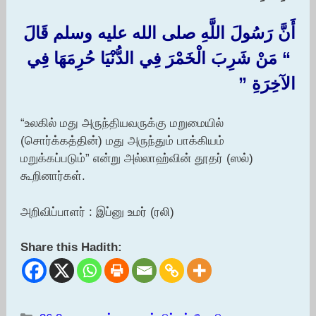
أَنَّ رَسُولَ اللَّهِ صلى الله عليه وسلم قَالَ
‏ “‏ مَنْ شَرِبَ الْخَمْرَ فِي الدُّنْيَا حُرِمَهَا فِي
الآخِرَةِ ‏”‏
“உலகில் மது அருந்தியவருக்கு மறுமையில்
(சொர்க்கத்தின்) மது அருந்தும் பாக்கியம்
மறுக்கப்படும்” என்று அல்லாஹ்வின் தூதர் (ஸல்)
கூறினார்கள்.
அறிவிப்பாளர் : இப்னு உமர் (ரலி)
Share this Hadith: