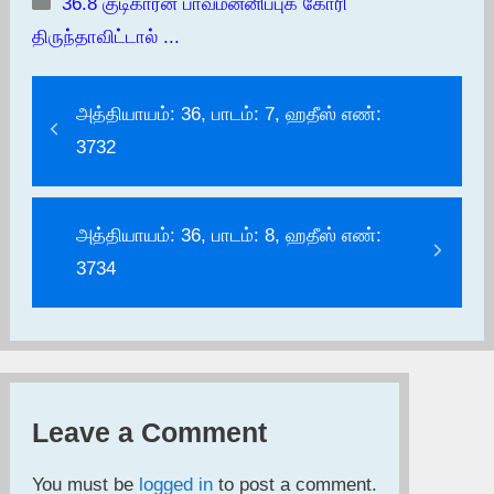
Categories
36.8 குடிகாரன் பாவமன்னிப்புக் கோரி
திருந்தாவிட்டால் ...
அத்தியாயம்: 36, பாடம்: 7, ஹதீஸ் எண்:
3732
அத்தியாயம்: 36, பாடம்: 8, ஹதீஸ் எண்:
3734
Leave a Comment
You must be
logged in
to post a comment.