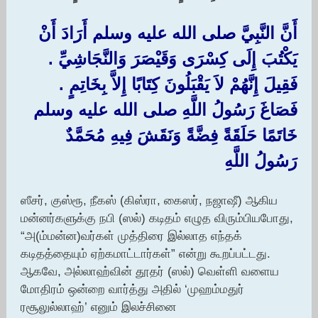
أَنَّ النَّبِيَّ صلى الله عليه وسلم أَرَادَ أَنْ
يَكْتُبَ إِلَى كِسْرَى وَقَيْصَرَ وَالنَّجَاشِيِّ ‏.‏
فَقِيلَ إِنَّهُمْ لاَ يَقْبَلُونَ كِتَابًا إِلاَّ بِخَاتِمٍ ‏.‏
فَصَاغَ رَسُولُ اللَّهِ صلى الله عليه وسلم
خَاتَمًا حَلَقَةً فِضَّةً وَنَقَشَ فِيهِ مُحَمَّدٌ
رَسُولُ اللَّهِ ‏
ஸீசர், குஸ்ரூ, நீகஸ் (கிஸ்ரா, கைஸர், நஜாஷீ) ஆகிய
மன்னர்களுக்கு நபி (ஸல்) கடிதம் எழுத விரும்பியபோது,
“அ(ம்மன்ன)வர்கள் முத்திரை இல்லாத எந்தக்
கடிதத்தையும் ஏற்கமாட்டார்கள்” என்று கூறப்பட்டது.
ஆகவே, அல்லாஹ்வின் தூதர் (ஸல்) வெள்ளி வளைய
மோதிரம் ஒன்றை வார்த்து அதில் ‘முஹம்மதுர்
ரசூலுல்லாஹ்’ எனும் இலச்சினை