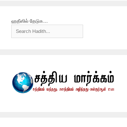
ஹதீஸில் தேடுக…