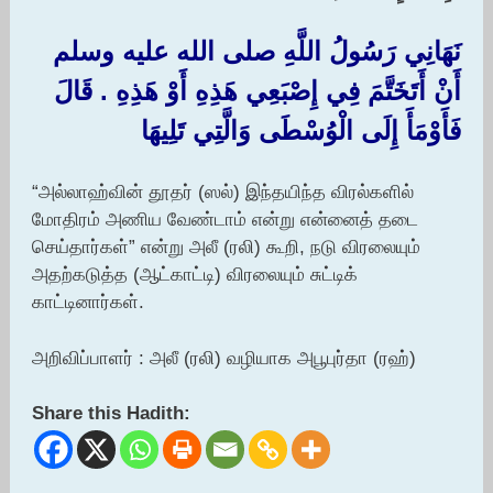
نَهَانِي رَسُولُ اللَّهِ صلى الله عليه وسلم
أَنْ أَتَخَتَّمَ فِي إِصْبَعِي هَذِهِ أَوْ هَذِهِ ‏.‏ قَالَ
فَأَوْمَأَ إِلَى الْوُسْطَى وَالَّتِي تَلِيهَا‏
“அல்லாஹ்வின் தூதர் (ஸல்) இந்தயிந்த விரல்களில்
மோதிரம் அணிய வேண்டாம் என்று என்னைத் தடை
செய்தார்கள்” என்று அலீ (ரலி) கூறி, நடு விரலையும்
அதற்கடுத்த (ஆட்காட்டி) விரலையும் சுட்டிக்
காட்டினார்கள்.
அறிவிப்பாளர் : அலீ (ரலி) வழியாக அபூபுர்தா (ரஹ்)
Share this Hadith: