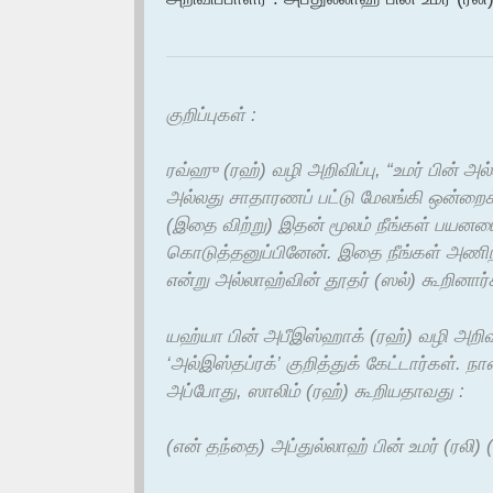
குறிப்புகள் :
ரவ்ஹு (ரஹ்) வழி அறிவிப்பு, “உமர் பின் அ
அல்லது சாதாரணப் பட்டு மேலங்கி ஒன்றைக
(இதை விற்று) இதன் மூலம் நீங்கள் பயன
கொடுத்தனுப்பினேன். இதை நீங்கள் அணிந
என்று அல்லாஹ்வின் தூதர் (ஸல்) கூறினார
யஹ்யா பின் அபீஇஸ்ஹாக் (ரஹ்) வழி அறிவிப்
‘அல்இஸ்தப்ரக்’ குறித்துக் கேட்டார்கள். நா
அப்போது, ஸாலிம் (ரஹ்) கூறியதாவது :
(என் தந்தை) அப்துல்லாஹ் பின் உமர் (ரலி) 