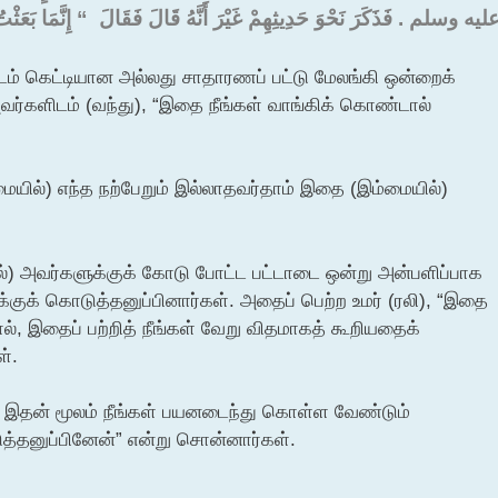
ليه وسلم ‏.‏ فَذَكَرَ نَحْوَ حَدِيثِهِمْ غَيْرَ أَنَّهُ قَالَ فَقَالَ ‏ “‏ إِنَّمَا بَعَثْتُ 
ரிடம் கெட்டியான அல்லது சாதாரணப் பட்டு மேலங்கி ஒன்றைக்
வர்களிடம் (வந்து), “இதை நீங்கள் வாங்கிக் கொண்டால்
மையில்) எந்த நற்பேறும் இல்லாதவர்தாம் இதை (இம்மையில்)
ல்) அவர்களுக்குக் கோடு போட்ட பட்டாடை ஒன்று அன்பளிப்பாக
க்குக் கொடுத்தனுப்பினார்கள். அதைப் பெற்ற உமர் (ரலி), “இதை
ல், இதைப் பற்றித் நீங்கள் வேறு விதமாகத் கூறியதைக்
ள்.
ு) இதன் மூலம் நீங்கள் பயனடைந்து கொள்ள வேண்டும்
்தனுப்பினேன்” என்று சொன்னார்கள்.
)