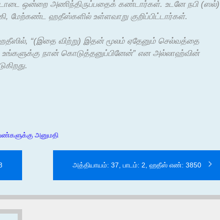
 பட்டாடை ஒன்றை அணிந்திருப்பதைக் கண்டார்கள். உடனே நபி (ஸல்)
, மேற்கண்ட ஹதீஸ்களில் உள்ளவாறு குறிப்பிட்டார்கள்.
ஹதீஸில், “(இதை விற்று) இதன் மூலம் ஏதேனும் செல்வத்தை
ங்களுக்கு நான் கொடுத்தனுப்பினேன்” என அல்லாஹ்வின்
டுகிறது.
ெண்களுக்கு அனுமதி
8
அத்தியாயம்: 37, பாடம்: 2, ஹதீஸ் எண்: 3850