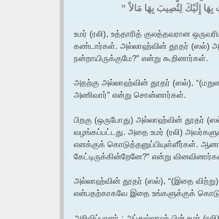
بِهَا إِلَيْكَ لِتُصِيبَ بِهَا مَالاً ‏”‏
‏
உமர் (ரலி), உத்தாரித் குலத்தவரான ஒருவ
கண்டார்கள். அல்லாஹ்வின் தூதர் (ஸல்) அ
நன்றாயிருக்குமே?” என்று கூறினார்கள்.
அதற்கு அல்லாஹ்வின் தூதர் (ஸல்), “(மறு
அணிவார்” என்று சொன்னார்கள்.
பிறகு (ஒருபோது) அல்லாஹ்வின் தூதர் (ஸ
வழங்கப்பட்டது. அதை உமர் (ரலி) அவர்களு
எனக்குக் கொடுத்தனுப்பியுள்ளீர்கள். ஆனா
கேட்டிருக்கின்றேனே?” என்று வினவினார்க
அல்லாஹ்வின் தூதர் (ஸல்), “(இதை விற்ற
என்பதற்காகவே இதை உங்களுக்குக் கொடுத
அறிவிப்பாளர் : அப்துல்லாஹ் பின் உமர் (ரலி