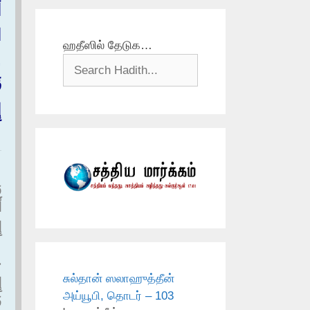
أ
ا
ஹதீஸில் தேடுக…
‏
ق
إ
و
أ
إ
ح
சுல்தான் ஸலாஹுத்தீன்
إ
அய்யூபி, தொடர் – 103
ف