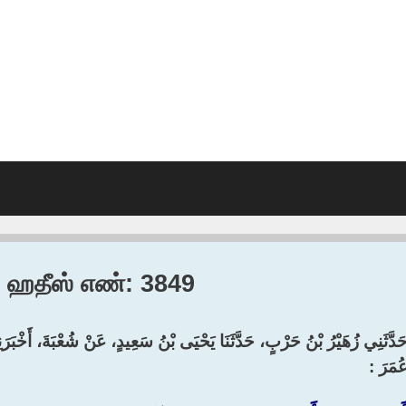
2, ஹதீஸ் எண்: 3849
َدَّثَنِي زُهَيْرُ بْنُ حَرْبٍ، حَدَّثَنَا يَحْيَى بْنُ سَعِيدٍ، عَنْ شُعْبَةَ، أَخْبَ
ُمَرَ :‏