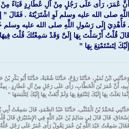
َنَّ عُمَرَ، رَأَى عَلَى رَجُلٍ مِنْ آلِ عُطَارِدٍ قَبَاءً مِنْ د
للَّهِ صلى الله عليه وسلم لَوِ اشْتَرَيْتَهُ ‏.‏ فَقَالَ ‏”‏ إِنَّم
.‏ فَأُهْدِيَ إِلَى رَسُولِ اللَّهِ صلى الله عليه وسلم حُلَّةٌ س
َالَ قُلْتُ أَرْسَلْتَ بِهَا إِلَىَّ وَقَدْ سَمِعْتُكَ قُلْتَ فِيهَا مَ
ِلَيْكَ لِتَسْتَمْتِعَ بِهَا ‏”‏ ‏
َحَدَّثَنِي ابْنُ نُمَيْرٍ، حَدَّثَنَا رَوْحٌ، حَدَّثَنَا شُعْبَةُ، حَدَّثَنَا أَبُو بَكْرِ ب
َبِيهِ، أَنَّ عُمَرَ بْنَ الْخَطَّابِ، رَأَى عَلَى رَجُلٍ مِنْ آلِ عُطَارِدٍ ‏.‏ بِمِثْل
ِنَّمَا بَعَثْتُ بِهَا إِلَيْكَ لِتَنْتَفِعَ بِهَا وَلَمْ أَبْعَثْ بِهَا إِلَيْكَ لِتَلْبَسَهَا ‏”‏ ‏
َدَّثَنِي مُحَمَّدُ بْنُ الْمُثَنَّى، حَدَّثَنَا عَبْدُ الصَّمَدِ، قَالَ سَمِعْتُ أَبِي 
ِسْحَاقَ، قَالَ قَالَ لِي سَالِمُ بْنُ عَبْدِ اللَّهِ فِي الإِسْتَبْرَقِ قَالَ قُلْتُ
َقَالَ سَمِعْتُ عَبْدَ اللَّهِ بْنَ عُمَرَ يَقُولُ رَأَى عُمَرُ عَلَى رَجُلٍ حُلَّةً