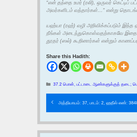
“என் தந்தை உமர் (ரலி), ஒருவர் கெட்டிப்
அவர்களிடம் வந்தார்கள்…” என்று தொடங்கி
யஹ்யா (ரஹ்) வழி அறிவிக்கப்படும் இந்த 
நீங்கள் அடைந்துகொள்வதற்காகவே இதை உ
தூதர் (ஸல்) கூறினார்கள் என்றும் காணப்ப
Share this Hadith:
Categories
37.2 பொன், பட்டாடை ஆண்களுக்குத் தடை; ப
அத்தியாயம்: 37, பாடம்: 2, ஹதீஸ் எண்: 384