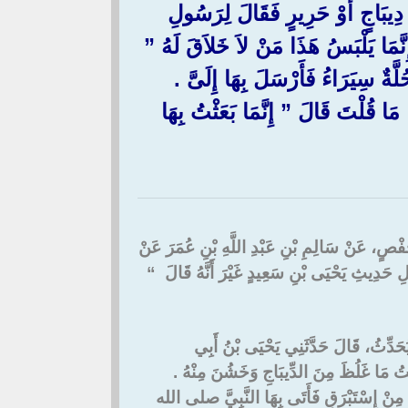
ِيبَاجٍ أَوْ حَرِيرٍ فَقَالَ لِرَسُولِ
َا يَلْبَسُ هَذَا مَنْ لاَ خَلاَقَ لَهُ ‏”‏
ِيَرَاءُ فَأَرْسَلَ بِهَا إِلَىَّ ‏.‏
ا قُلْتَ قَالَ ‏”‏ إِنَّمَا بَعَثْتُ بِهَا
ْنُ حَفْصٍ، عَنْ سَالِمِ بْنِ عَبْدِ اللَّهِ بْنِ عُمَرَ عَنْ
ِ حَدِيثِ يَحْيَى بْنِ سَعِيدٍ غَيْرَ أَنَّهُ قَالَ ‏ “‏
يُحَدِّثُ، قَالَ حَدَّثَنِي يَحْيَى بْنُ أَبِي
 مَا غَلُظَ مِنَ الدِّيبَاجِ وَخَشُنَ مِنْهُ ‏.‏
 مِنْ إِسْتَبْرَقٍ فَأَتَى بِهَا النَّبِيَّ صلى الله