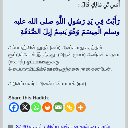
أَنَسِ بْنِ مَالِكٍ قَالَ :‏
رَأَيْتُ فِي يَدِ رَسُولِ اللَّهِ صلى الله عليه
وسلم الْمِيسَمَ وَهُوَ يَسِمُ إِبِلَ الصَّدَقَةِ
அல்லாஹ்வின் தூதர் (ஸல்) அவர்களது கரத்தில்
சூட்டுக்கோல் இருந்தது. (அதன் மூலம்) அவர்கள் ஸதகா
(ஸகாத்) ஒட்டகங்களுக்கு
அடையாளமிட்டுக்கொண்டிருந்ததை நான் கண்டேன்.
அறிவிப்பாளர் : அனஸ் பின் மாலிக் (ரலி)
Share this Hadith:
Categories
37.30 ஸகாத் / ஜிஸ்யாவுக்கான கால்நடைகளில்