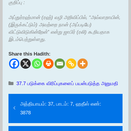
குறிப்பு :
அப்துர்ரஹ்மான் (ரஹ்) வழி அறிவிப்பில், “அவ்வாறாயின்,
(இருக்கட்டும்) அவற்றை நான் (அப்படியே)
விட்டுவிடுகின்றேன்” என்று ஜாபிர் (ரலி) கூறியதாக
இடம்பெற்றுள்ளது.
Share this Hadith:
Categories
37.7 படுக்கை விரிப்புகளைப் பயன்படுத்த அனுமதி
அத்தியாயம்: 37, பாடம்: 7, ஹதீஸ் எண்:
3878