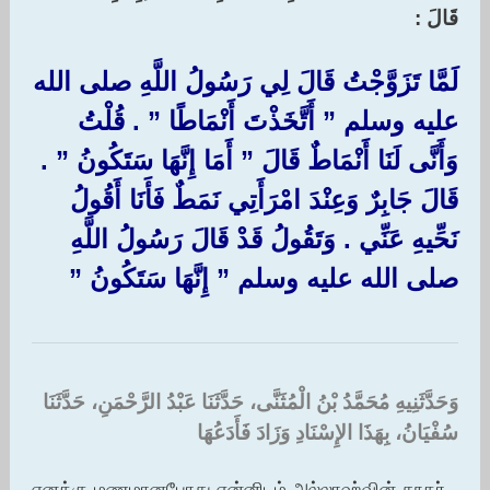
قَالَ :‏
لَمَّا تَزَوَّجْتُ قَالَ لِي رَسُولُ اللَّهِ صلى الله
عليه وسلم ‏”‏ أَتَّخَذْتَ أَنْمَاطًا ‏”‏ ‏.‏ قُلْتُ
وَأَنَّى لَنَا أَنْمَاطٌ قَالَ ‏”‏ أَمَا إِنَّهَا سَتَكُونُ ‏”‏ ‏.‏
قَالَ جَابِرٌ وَعِنْدَ امْرَأَتِي نَمَطٌ فَأَنَا أَقُولُ
نَحِّيهِ عَنِّي ‏.‏ وَتَقُولُ قَدْ قَالَ رَسُولُ اللَّهِ
صلى الله عليه وسلم ‏”‏ إِنَّهَا سَتَكُونُ ‏”‏‏
وَحَدَّثَنِيهِ مُحَمَّدُ بْنُ الْمُثَنَّى، حَدَّثَنَا عَبْدُ الرَّحْمَنِ، حَدَّثَنَا
سُفْيَانُ، بِهَذَا الإِسْنَادِ وَزَادَ فَأَدَعُهَا ‏
எனக்கு மணமானபோது என்னிடம் அல்லாஹ்வின் தூதர்