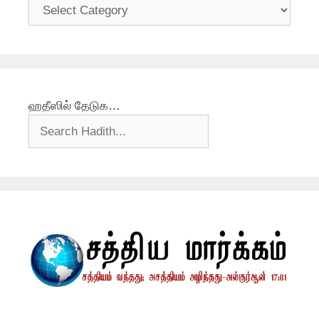
தலைப்புகள்
ஹதீஸில் தேடுக…