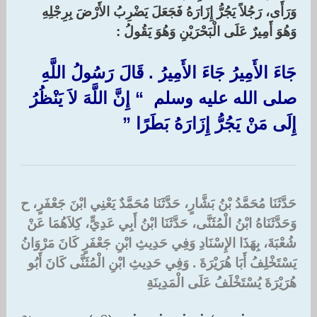
وَرَأَى، رَجُلاً يَجُرُّ إِزَارَهُ فَجَعَلَ يَضْرِبُ الأَرْضَ بِرِجْلِهِ
وَهُوَ أَمِيرٌ عَلَى الْبَحْرَيْنِ وَهُوَ يَقُولُ :‏
جَاءَ الأَمِيرُ جَاءَ الأَمِيرُ ‏.‏ قَالَ رَسُولُ اللَّهِ
صلى الله عليه وسلم ‏ “‏ إِنَّ اللَّهَ لاَ يَنْظُرُ
إِلَى مَنْ يَجُرُّ إِزَارَهُ بَطَرًا ‏”‏
حَدَّثَنَا مُحَمَّدُ بْنُ بَشَّارٍ، حَدَّثَنَا مُحَمَّدٌ يَعْنِي ابْنَ جَعْفَرٍ، ح
وَحَدَّثَنَاهُ ابْنُ الْمُثَنَّى، حَدَّثَنَا ابْنُ أَبِي عَدِيٍّ، كِلاَهُمَا عَنْ
شُعْبَةَ، بِهَذَا الإِسْنَادِ وَفِي حَدِيثِ ابْنِ جَعْفَرٍ كَانَ مَرْوَانُ
يَسْتَخْلِفُ أَبَا هُرَيْرَةَ ‏.‏ وَفِي حَدِيثِ ابْنِ الْمُثَنَّى كَانَ أَبُو
هُرَيْرَةَ يُسْتَخْلَفُ عَلَى الْمَدِينَةِ‏