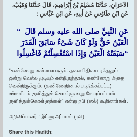
الآخَرَانِ، حَدَّثَنَا مُسْلِمُ بْنُ إِبْرَاهِيمَ، قَالَ حَدَّثَنَا وُهَيْبٌ،
عَنِ ابْنِ طَاوُسٍ عَنْ أَبِيهِ، عَنِ ابْنِ عَبَّاسٍ :‏
عَنِ النَّبِيِّ صلى الله عليه وسلم قَالَ ‏ “‏
الْعَيْنُ حَقٌّ وَلَوْ كَانَ شَىْءٌ سَابَقَ الْقَدَرَ
سَبَقَتْهُ الْعَيْنُ وَإِذَا اسْتُغْسِلْتُمْ فَاغْسِلُوا ‏
“
“கண்ணேறு உண்மையாகும். தலைவிதியை ஏதேனும்
ஒன்று வெல்ல முடியும் என்றிருந்தால், கண்ணேறு அதை
வென்றிருக்கும். (கண்ணேறினால் பாதிக்கப்பட்ட)
உங்களிடம் குளித்துக் கொள்ளுமாறு கோரப்பட்டால்
குளித்துக்கொள்ளுங்கள்” என்று நபி (ஸல்) கூறினார்கள்.
அறிவிப்பாளர் : இப்னு அப்பாஸ் (ரலி)
Share this Hadith: