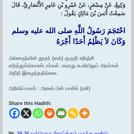
وَكِيعٌ، عَنْ مِسْعَرٍ، عَنْ عَمْرِو بْنِ عَامِرٍ الأَنْصَارِيِّ، قَالَ
سَمِعْتُ أَنَسَ بْنَ مَالِكٍ يَقُولُ :‏
احْتَجَمَ رَسُولُ اللَّهِ صلى الله عليه وسلم
وَكَانَ لاَ يَظْلِمُ أَحَدًا أَجْرَهُ ‏‏
அல்லாஹ்வின் தூதர் (ஸல்) குருதி உறிஞ்சி
எடுத்துக்கொண்டார்கள். எவரது கூலியிலும் அவர்கள்
அநீதி இழைத்ததில்லை.
அறிவிப்பாளர் : அனஸ் பின் மாலிக் (ரலி)
Share this Hadith:
Categories
39.26 ஒவ்வொரு நோய்க்கும் மருந்து உண்டு;