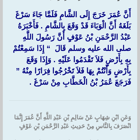
أَنَّ عُمَرَ خَرَجَ إِلَى الشَّامِ فَلَمَّا جَاءَ سَرْغَ
بَلَغَهُ أَنَّ الْوَبَاءَ قَدْ وَقَعَ بِالشَّامِ ‏.‏ فَأَخْبَرَهُ
عَبْدُ الرَّحْمَنِ بْنُ عَوْفٍ أَنَّ رَسُولَ اللَّهِ
صلى الله عليه وسلم قَالَ ‏ “‏ إِذَا سَمِعْتُمْ
بِهِ بِأَرْضٍ فَلاَ تَقْدَمُوا عَلَيْهِ ‏.‏ وَإِذَا وَقَعَ
بِأَرْضٍ وَأَنْتُمْ بِهَا فَلاَ تَخْرُجُوا فِرَارًا مِنْهُ ‏”
فَرَجَعَ عُمَرُ بْنُ الْخَطَّابِ مِنْ سَرْغَ ‏.‏
وَعَنِ ابْنِ شِهَابٍ عَنْ سَالِمِ بْنِ عَبْدِ اللَّهِ أَنَّ عُمَرَ إِنَّمَا
انْصَرَفَ بِالنَّاسِ مِنْ حَدِيثِ عَبْدِ الرَّحْمَنِ بْنِ عَوْفٍ