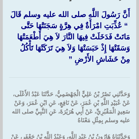
أَنَّ رَسُولَ اللَّهِ صلى الله عليه وسلم قَالَ
‏ “‏ عُذِّبَتِ امْرَأَةٌ فِي هِرَّةٍ سَجَنَتْهَا حَتَّى
مَاتَتْ فَدَخَلَتْ فِيهَا النَّارَ لاَ هِيَ أَطْعَمَتْهَا
وَسَقَتْهَا إِذْ حَبَسَتْهَا وَلاَ هِيَ تَرَكَتْهَا تَأْكُلُ
مِنْ خَشَاشِ الأَرْضِ ‏”‏
وَحَدَّثَنِي نَصْرُ بْنُ عَلِيٍّ الْجَهْضَمِيُّ، حَدَّثَنَا عَبْدُ الأَعْلَى،
عَنْ عُبَيْدِ اللَّهِ بْنِ عُمَرَ، عَنْ نَافِعٍ، عَنِ ابْنِ عُمَرَ، وَعَنْ
سَعِيدٍ الْمَقْبُرِيِّ، عَنْ أَبِي هُرَيْرَةَ، عَنِ النَّبِيِّ صلى الله
عليه وسلم بِمِثْلِ مَعْنَاهُ
وَحَدَّثَنَاهُ هَارُونُ بْنُ عَبْدِ اللَّهِ، وَعَبْدُ اللَّهِ بْنُ جَعْفَرٍ، عَنْ