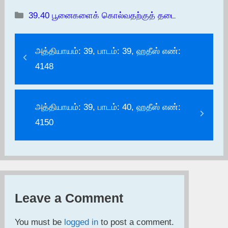
Categories
39.40 பூனைகளைக் கொல்வதற்குத் தடை
அத்தியாயம்: 39, பாடம்: 39, ஹதீஸ் எண்:
4148
அத்தியாயம்: 39, பாடம்: 40, ஹதீஸ் எண்:
4150
Leave a Comment
You must be
logged in
to post a comment.