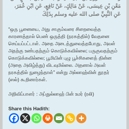
مَعْنِ بْنِ عِيسَى، عَنْ مَالِكٍ، عَنْ نَافِعٍ، عَنِ ابْنِ عُمَرَ،
عَنِ النَّبِيِّ صلى الله عليه وسلم بِذَلِكَ
“ஒரு பூனையை, அது சாகும்வரை சிறைவைத்த
காரணத்தால் பெண் ஒருத்தி (நரகத்தில்) வேதனை
செய்யப்பட்டாள். அதை அடைத்துவைத்தபோது, அவள்
அதற்கு உண்பதற்கும் கொடுக்கவில்லை; பருகுவதற்கும்
கொடுக்கவில்லை; பூமியின் புழு பூச்சிகளைத் தின்ன
(அதை அவிழ்த்து) விடவுமில்லை. அதனால் அவள்
நரகத்தில் நுழைந்தாள்” என்று அல்லாஹ்வின் தூதர்
(ஸல்) கூறினார்கள்.
அறிவிப்பாளர் : அப்துல்லாஹ் பின் உமர் (ரலி)
Share this Hadith: