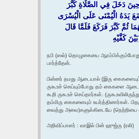
ْهِ حِينَ دَخَلَ فِي الصَّلَاةِ كَبَّرَ ‏
َ وَضَعَ يَدَهُ الْيُمْنَى عَلَى الْيُسْرَى
َا ثُمَّ كَبَّرَ فَرَكَعَ فَلَمَّا قَالَ ‏
ْنَ كَفَّيْهِ ‏
நபி (ஸல்) தொழுகையை ஆரம்பிக்கும்போது த
பார்த்தேன்.
பின்னர் தமது ஆடையால் (இரு கைகளையும்
ருகூஉச் செய்யும்போது தம் கைகளை ஆடையிலி
கூறி ருகூஉச் செய்தார்கள். (ருகூஉவிலிருந
தம்மிரு கைகளையும் உயர்த்தினார்கள். பிற
வைத்து அவை)களுக்கிடையே (நெற்றியை வை
அறிவிப்பாளர் : வாஇல் பின் ஹுஜ்ரு (ரலி)