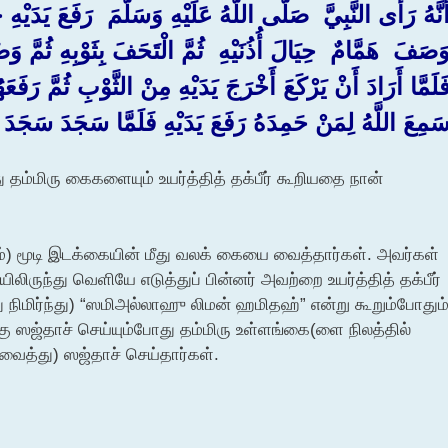
أَنَّهُ رَأَى النَّبِيَّ ‏ ‏صَلَّى اللَّهُ عَلَيْهِ وَسَلَّمَ ‏ ‏رَفَعَ يَدَي
وَصَفَ ‏ ‏هَمَّامٌ ‏ ‏حِيَالَ أُذُنَيْهِ ‏ ‏ثُمَّ الْتَحَفَ بِثَوْبِهِ ثُمّ
َلَمَّا أَرَادَ أَنْ يَرْكَعَ أَخْرَجَ يَدَيْهِ مِنْ الثَّوْبِ ثُمَّ رَفَعَهُم
سَمِعَ اللَّهُ لِمَنْ حَمِدَهُ رَفَعَ يَدَيْهِ فَلَمَّا سَجَدَ سَجَدَ بَي
ம்மிரு கைகளையும் உயர்த்தித் தக்பீர் கூறியதை நான்
) மூடி இடக்கையின் மீது வலக் கையை வைத்தார்கள். அவர்கள்
ருந்து வெளியே எடுத்துப் பின்னர் அவற்றை உயர்த்தித் தக்பீர்
்து நிமிர்ந்து) “ஸமிஅல்லாஹு லிமன் ஹமிதஹ்” என்று கூறும்போதும
கு ஸஜ்தாச் செய்யும்போது தம்மிரு உள்ளங்கை(ளை நிலத்தில்
த்து) ஸஜ்தாச் செய்தார்கள்.