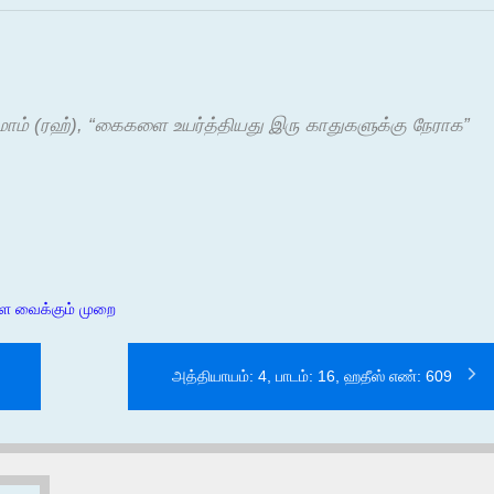
ாம் (ரஹ்), “கைகளை உயர்த்தியது இரு காதுகளுக்கு நேராக”
களை வைக்கும் முறை
அத்தியாயம்: 4, பாடம்: 16, ஹதீஸ் எண்: 609