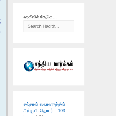
‏
‏
ஹதீஸில் தேடுக…
ف
‏
்
சுல்தான் ஸலாஹுத்தீன்
அய்யூபி, தொடர் – 103