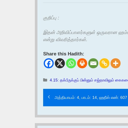
குறிப்பு :
இதன் அறிவிப்பாளர்களுள் ஒருவரான ஹம்ம
என்று விவரித்தார்கள்.
Share this Hadith:
Categories
4.15: தக்பீருக்குப் பின்னும் சஜ்தாவிலும் கை
அத்தியாயம்: 4, பாடம்: 14, ஹதீஸ் எண்: 607