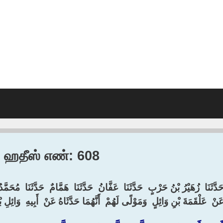
5, ஹதீஸ் எண்: 608
َدَّثَنَا ‏ ‏زُهَيْرُ بْنُ حَرْبٍ ‏ ‏حَدَّثَنَا ‏ ‏عَفَّانُ ‏ ‏حَدَّثَنَا ‏ ‏هَمَّامٌ ‏ ‏حَدَّثَنَا ‏ ‏مُحَم
عَنْ ‏ ‏عَلْقَمَةَ بْنِ وَائِلٍ ‏ ‏وَمَوْلًى لَهُمْ ‏ ‏أَنَّهُمَا حَدَّثَاهُ عَنْ ‏ ‏أَبِيهِ ‏ ‏وَائِلِ 