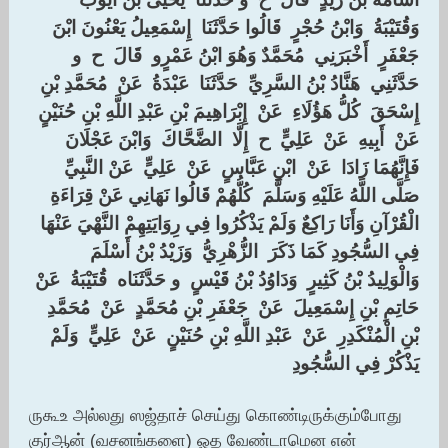
‏وَقُتَيْبَةُ ‏ ‏وَابْنُ حُجْرٍ ‏ ‏قَالُوا حَدَّثَنَا ‏ ‏إِسْمَعِيلُ يَعْنُونَ ابْنَ
جَعْفَرٍ ‏ ‏أَخْبَرَنِي ‏ ‏مُحَمَّدٌ وَهُوَ ابْنُ عَمْرٍو ‏ ‏قَالَ ‏ ‏ح ‏ ‏و
حَدَّثَنِي ‏ ‏هَنَّادُ بْنُ السَّرِيِّ ‏ ‏حَدَّثَنَا ‏ ‏عَبْدَةُ ‏ ‏عَنْ ‏ ‏مُحَمَّدِ بْنِ
إِسْحَقَ ‏ ‏كُلُّ هَؤُلَاءِ ‏ ‏عَنْ ‏ ‏إِبْرَاهِيمَ بْنِ عَبْدِ اللَّهِ بْنِ حُنَيْنٍ ‏
‏عَنْ ‏ ‏أَبِيهِ ‏ ‏عَنْ ‏ ‏عَلِيٍّ ‏ ‏ح ‏ ‏إِلَّا ‏ ‏الضَّحَّاكَ ‏ ‏وَابْنَ عَجْلَانَ ‏
‏فَإِنَّهُمَا زَادَا ‏ ‏عَنْ ‏ ‏ابْنِ عَبَّاسٍ ‏ ‏عَنْ ‏ ‏عَلِيٍّ ‏ ‏عَنْ النَّبِيِّ ‏
‏صَلَّى اللَّهُ عَلَيْهِ وَسَلَّمَ ‏ ‏كُلُّهُمْ قَالُوا نَهَانِي عَنْ قِرَاءَةِ
الْقُرْآنِ وَأَنَا رَاكِعٌ وَلَمْ يَذْكُرُوا فِي رِوَايَتِهِمْ النَّهْيَ عَنْهَا
فِي السُّجُودِ كَمَا ذَكَرَ ‏ ‏الزُّهْرِيُّ ‏ ‏وَزَيْدُ بْنُ أَسْلَمَ ‏
‏وَالْوَلِيدُ بْنُ كَثِيرٍ ‏ ‏وَدَاوُدُ بْنُ قَيْسٍ ‏ ‏و حَدَّثَنَاه ‏ ‏قُتَيْبَةُ ‏ ‏عَنْ ‏
‏حَاتِمِ بْنِ إِسْمَعِيلَ ‏ ‏عَنْ ‏ ‏جَعْفَرِ بْنِ مُحَمَّدٍ ‏ ‏عَنْ ‏ ‏مُحَمَّدِ
بْنِ الْمُنْكَدِرِ ‏ ‏عَنْ ‏ ‏عَبْدِ اللَّهِ بْنِ حُنَيْنٍ ‏ ‏عَنْ ‏ ‏عَلِيٍّ ‏ ‏وَلَمْ
يَذْكُرْ فِي السُّجُودِ ‏
ருகூஉ அல்லது ஸஜ்தாச் செய்து கொண்டிருக்கும்போது
குர்ஆன் (வசனங்களை) ஓத வேண்டாமென என்