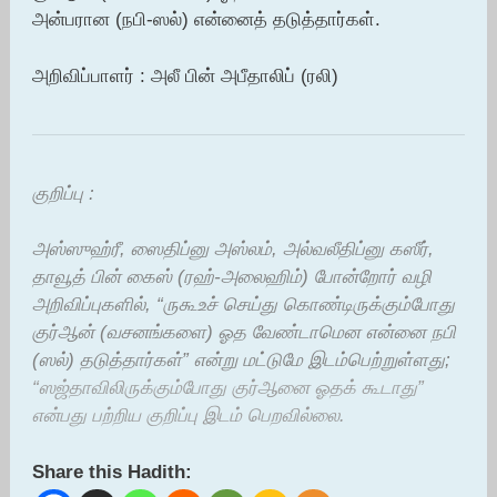
அன்பரான (நபி-ஸல்) என்னைத் தடுத்தார்கள்.
அறிவிப்பாளர் : அலீ பின் அபீதாலிப் (ரலி)
குறிப்பு :
அஸ்ஸுஹ்ரீ, ஸைதிப்னு அஸ்லம், அல்வலீதிப்னு கஸீர்,
தாவூத் பின் கைஸ் (ரஹ்-அலைஹிம்) போன்றோர் வழி
அறிவிப்புகளில், “ருகூஉச் செய்து கொண்டிருக்கும்போது
குர்ஆன் (வசனங்களை) ஓத வேண்டாமென என்னை நபி
(ஸல்) தடுத்தார்கள்” என்று மட்டுமே இடம்பெற்றுள்ளது;
“ஸஜ்தாவிலிருக்கும்போது குர்ஆனை ஓதக் கூடாது”
என்பது பற்றிய குறிப்பு இடம் பெறவில்லை.
Share this Hadith: