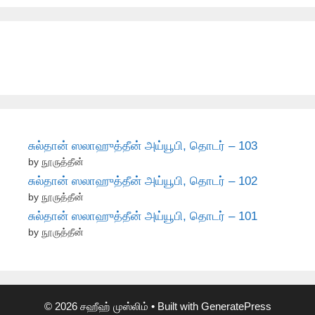
சுல்தான் ஸலாஹுத்தீன் அய்யூபி, தொடர் – 103
by நூருத்தீன்
சுல்தான் ஸலாஹுத்தீன் அய்யூபி, தொடர் – 102
by நூருத்தீன்
சுல்தான் ஸலாஹுத்தீன் அய்யூபி, தொடர் – 101
by நூருத்தீன்
© 2026 சஹீஹ் முஸ்லிம்
• Built with
GeneratePress