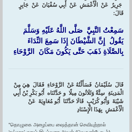
‏ ‏جَرِيرٌ ‏ ‏عَنْ ‏ ‏الْأَعْمَشِ ‏ ‏عَنْ ‏ ‏أَبِي سُفْيَانَ ‏ ‏عَنْ ‏ ‏جَابِرٍ ‏
‏قَالَ:‏ ‏
‏سَمِعْتُ النَّبِيَّ ‏ ‏صَلَّى اللَّهُ عَلَيْهِ وَسَلَّمَ ‏
‏يَقُولُ ‏ ‏إِنَّ الشَّيْطَانَ إِذَا سَمِعَ النِّدَاءَ
بِالصَّلَاةِ ذَهَبَ حَتَّى يَكُونَ مَكَانَ ‏ ‏الرَّوْحَاءِ ‏
‏قَالَ ‏ ‏سُلَيْمَانُ ‏ ‏فَسَأَلْتُهُ عَنْ ‏ ‏الرَّوْحَاءِ ‏ ‏فَقَالَ ‏ ‏هِيَ مِنْ ‏
‏الْمَدِينَةِ ‏ ‏سِتَّةٌ وَثَلَاثُونَ مِيلًا ‏ ‏و حَدَّثَنَاه ‏ ‏أَبُو بَكْرِ بْنُ أَبِي
شَيْبَةَ ‏ ‏وَأَبُو كُرَيْبٍ ‏ ‏قَالَا حَدَّثَنَا ‏ ‏أَبُو مُعَاوِيَةَ ‏ ‏عَنْ ‏
‏الْأَعْمَشِ ‏ ‏بِهَذَا الْإِسْنَادِ
“தொழுகை அழைப்பை ஷைத்தான் செவியுற்றால்