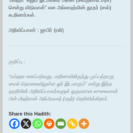
‘ரவ்ஹா’ எனும் இடம்வரை அவன் (வெருண்டோடிச்)
சென்று விடுவான்” என அல்லாஹ்வின் தூதர் (ஸல்)
கூறினார்கள்.
அறிவிப்பாளர் : ஜாபிர் (ரலி)
குறிப்பு :
“ரவ்ஹா எனப்படுவது, மதீனாவிலிருந்து முப்பத்தாறு
மைல் தொலைவிலுள்ள ஓர் இடமாகும்” என்று இந்த
ஹதீஸின் அறிவிப்பாளர்களுள் ஒருவரான ஸுலைமான்
பின் மிஹ்ரான் அல்அஃமஷ் (ரஹ்) தெரிவிக்கிறார்.
Share this Hadith: