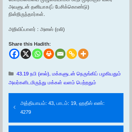
அவளுடன் தனியாக(ப் பேசிக்கொண்டு)
நின்றிருந்தார்கள்.
அறிவிப்பாளர் : அனஸ் (ரலி)
Share this Hadith:
Categories
43.19 நபி (ஸல்), மக்களுடன் நெருங்கிப் பழகியதும்
அவர்களிடமிருந்து மக்கள் வளம் பெற்றதும்
அத்தியாயம்: 43, பாடம்: 19, ஹதீஸ் எண்:
4279