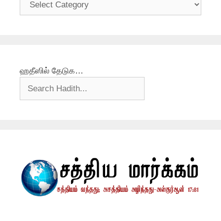
ஹதீஸில் தேடுக…