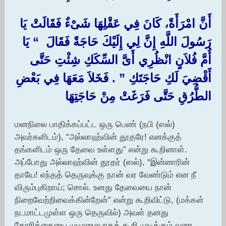
أَنَّ امْرَأَةً، كَانَ فِي عَقْلِهَا شَىْءٌ فَقَالَتْ يَا
رَسُولَ اللَّهِ إِنَّ لِي إِلَيْكَ حَاجَةً فَقَالَ ‏ “‏ يَا
أُمَّ فُلاَنٍ انْظُرِي أَىَّ السِّكَكِ شِئْتِ حَتَّى
أَقْضِيَ لَكِ حَاجَتَكِ ‏”‏ ‏.‏ فَخَلاَ مَعَهَا فِي بَعْضِ
الطُّرُقِ حَتَّى فَرَغَتْ مِنْ حَاجَتِهَا ‏
மனநிலை பாதிக்கப்பட்ட ஒரு பெண் (நபி (ஸல்)
அவர்களிடம்), “அல்லாஹ்வின் தூதரே! எனக்குத்
தங்களிடம் ஒரு தேவை உள்ளது” என்று கூறினாள்.
அப்போது அல்லாஹ்வின் தூதர் (ஸல்), “இன்னாரின்
தாயே! எந்தத் தெருவுக்கு நான் வர வேண்டும் என நீ
விரும்புகிறாய்; சொல். உனது தேவையை நான்
நிறைவேற்றிவைக்கின்றேன்” என்று கூறிவிட்டு, (மக்கள்
நடமாட்டமுள்ள ஒரு தெருவில்) அவள் தனது
கோரிக்கையை முழுமையாகக் கூறி முடிக்கும் வரை