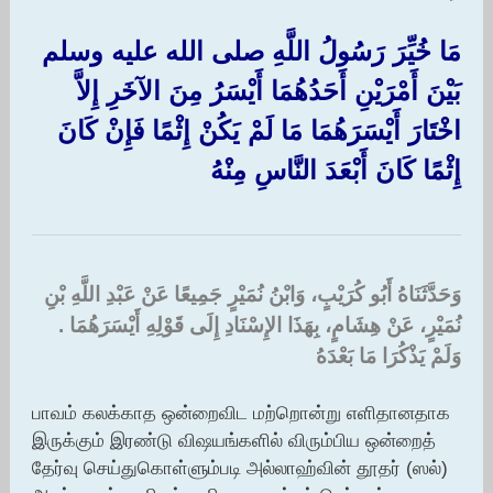
مَا خُيِّرَ رَسُولُ اللَّهِ صلى الله عليه وسلم
بَيْنَ أَمْرَيْنِ أَحَدُهُمَا أَيْسَرُ مِنَ الآخَرِ إِلاَّ
اخْتَارَ أَيْسَرَهُمَا مَا لَمْ يَكُنْ إِثْمًا فَإِنْ كَانَ
إِثْمًا كَانَ أَبْعَدَ النَّاسِ مِنْهُ
وَحَدَّثَنَاهُ أَبُو كُرَيْبٍ، وَابْنُ نُمَيْرٍ جَمِيعًا عَنْ عَبْدِ اللَّهِ بْنِ
نُمَيْرٍ، عَنْ هِشَامٍ، بِهَذَا الإِسْنَادِ إِلَى قَوْلِهِ أَيْسَرَهُمَا ‏.‏
وَلَمْ يَذْكُرَا مَا بَعْدَهُ ‏
பாவம் கலக்காத ஒன்றைவிட மற்றொன்று எளிதானதாக
இருக்கும் இரண்டு விஷயங்களில் விரும்பிய ஒன்றைத்
தேர்வு செய்துகொள்ளும்படி அல்லாஹ்வின் தூதர் (ஸல்)