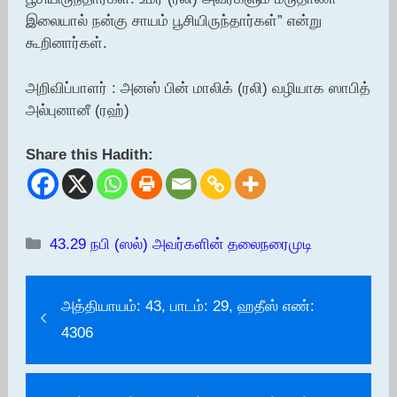
இலையால் நன்கு சாயம் பூசியிருந்தார்கள்” என்று
கூறினார்கள்.
அறிவிப்பாளர் : அனஸ் பின் மாலிக் (ரலி) வழியாக ஸாபித்
அல்புனானீ (ரஹ்)
Share this Hadith:
Categories
43.29 நபி (ஸல்) அவர்களின் தலைநரைமுடி
அத்தியாயம்: 43, பாடம்: 29, ஹதீஸ் எண்:
4306