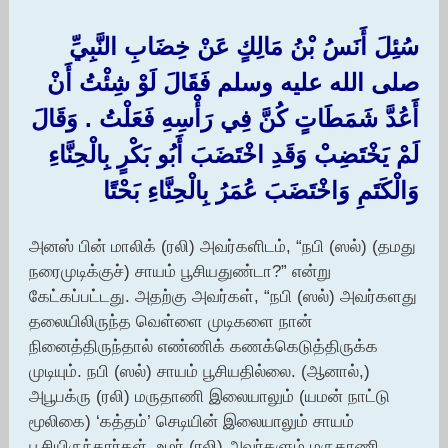
سُئِلَ أَنَسُ بْنُ مَالِكٍ عَنْ خِضَابِ النَّبِيِّ
صلى الله عليه وسلم فَقَالَ لَوْ شِئْتُ أَنْ
أَعُدَّ شَمَطَاتٍ كُنَّ فِي رَأْسِهِ فَعَلْتُ ‏.‏ وَقَالَ
لَمْ يَخْتَضِبْ وَقَدِ اخْتَضَبَ أَبُو بَكْرٍ بِالْحِنَّاءِ
وَالْكَتَمِ وَاخْتَضَبَ عُمَرُ بِالْحِنَّاءِ بَحْتًا ‏
அனஸ் பின் மாலிக் (ரலி) அவர்களிடம், “நபி (ஸல்) (தமது
நரைமுடிக்குச்) சாயம் பூசியதுண்டா?” என்று
கேட்கப்பட்டது. அதற்கு அவர்கள், “நபி (ஸல்) அவர்களது
தலையிலிருந்த வெள்ளை முடிகளை நான்
நினைத்திருந்தால் எண்ணிக் கணக்கெடுத்திருக்க
முடியும். நபி (ஸல்) சாயம் பூசியதில்லை. (ஆனால்,)
அபூபக்ரு (ரலி) மருதாணி இலையாலும் (யமன் நாட்டு
மூலிகை) ‘கத்தம்’ செடியின் இலையாலும் சாயம்
பூசியிருந்தார்கள். உமர் (ரலி) அவர்களும் மருதாணி