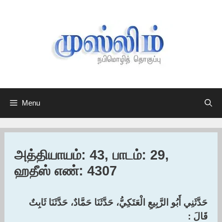
Skip
to
content
Menu
அத்தியாயம்: 43, பாடம்: 29,
ஹதீஸ் எண்: 4307
حَدَّثَنِي أَبُو الرَّبِيعِ الْعَتَكِيُّ، حَدَّثَنَا حَمَّادٌ، حَدَّثَنَا ثَابِتٌ
قَالَ :‏