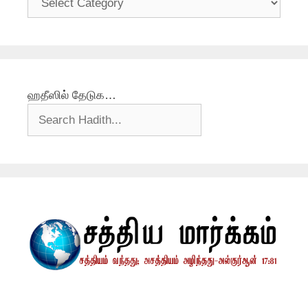
ஹதீஸில் தேடுக…