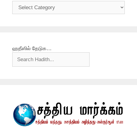
தலைப்புகள்
ஹதீஸில் தேடுக…