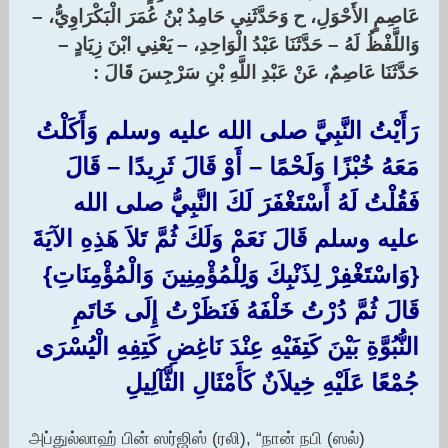
عَاصِمٍ الأَحْوَلِ، ح وَحَدَّثَنِي حَامِدُ بْنُ عُمَرَ الْبَكْرَاوِيُّ، –
وَاللَّفْظُ لَهُ – حَدَّثَنَا عَبْدُ الْوَاحِدِ، – يَعْنِي ابْنَ زِيَادٍ –
حَدَّثَنَا عَاصِمٌ، عَنْ عَبْدِ اللَّهِ بْنِ سَرْجِسَ قَالَ :‏
رَأَيْتُ النَّبِيَّ صلى الله عليه وسلم وَأَكَلْتُ
مَعَهُ خُبْزًا وَلَحْمًا – أَوْ قَالَ ثَرِيدًا – قَالَ
فَقُلْتُ لَهُ أَسْتَغْفَرَ لَكَ النَّبِيُّ صلى الله
عليه وسلم قَالَ نَعَمْ وَلَكَ ثُمَّ تَلاَ هَذِهِ الآيَةَ
‏{‏وَاسْتَغْفِرْ لِذَنْبِكَ وَلِلْمُؤْمِنِينَ وَالْمُؤْمِنَاتِ‏}‏
قَالَ ثُمَّ دُرْتُ خَلْفَهُ فَنَظَرْتُ إِلَى خَاتَمِ
النُّبُوَّةِ بَيْنَ كَتِفَيْهِ عِنْدَ نَاغِضِ كَتِفِهِ الْيُسْرَى
جُمْعًا عَلَيْهِ خِيلاَنٌ كَأَمْثَالِ الثَّآلِيلِ ‏
அப்துல்லாஹ் பின் ஸர்ஜிஸ் (ரலி), “நான் நபி (ஸல்)