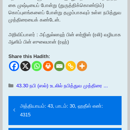
கை முஷ்டியைப் போன்று (துருத்திக்கொண்டும்)
கொப்புளங்களைப் போன்று தழும்பாகவும் உள்ள நபித்துவ
முத்திரையைக் கண்டேன்.
அறிவிப்பாளர் : அப்துல்லாஹ் பின் ஸர்ஜிஸ் (ரலி) வழியாக
ஆஸிம் பின் ஸுலைமான் (ரஹ்)
Share this Hadith:
Categories
43.30 நபி (ஸல்) உடலில் நபித்துவ முத்திரை ...
அத்தியாயம்: 43, பாடம்: 30, ஹதீஸ் எண்:
4315