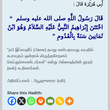
أَبِي هُرَيْرَةَ قَالَ :‏
قَالَ رَسُولُ اللَّهِ صلى الله عليه وسلم ‏ “‏
اخْتَتَنَ إِبْرَاهِيمُ النَّبِيُّ عَلَيْهِ السَّلاَمُ وَهُوَ ابْنُ
ثَمَانِينَ سَنَةً بِالْقَدُومِ ‏”‏ ‏
“நபி இப்ராஹீம் (அலை) தமது எண்பதாவது வயதில்
கூராயுதம் ஒன்றால் விருத்தசேதனம்
செய்துகொண்டார்கள்” என்று அல்லாஹ்வின் தூதர்
(ஸல்) கூறினார்கள்.
அறிவிப்பாளர் : அபூஹுரைரா (ரலி)
Share this Hadith: