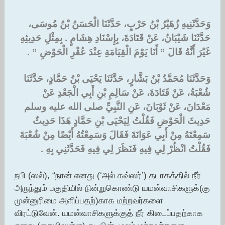
وَحَدَّثَنِيهِ زُهَيْرُ بْنُ حَرْبٍ، حَدَّثَنَا الْحَسَنُ بْنُ مُوسَى،
حَدَّثَنَا شَيْبَانُ، عَنْ قَتَادَةَ، بِإِسْنَادِ هِشَامٍ ‏.‏ بِمِثْلِ حَدِيثِهِ
غَيْرَ أَنَّهُ قَالَ ‏”‏ أَنَا يَوْمَ الْقِيَامَةِ عِنْدَ عُقْرِ الْحَوْضِ ‏”‏ ‏.‏
وَحَدَّثَنَا مُحَمَّدُ بْنُ بَشَّارٍ، حَدَّثَنَا يَحْيَى بْنُ حَمَّادٍ، حَدَّثَنَا
شُعْبَةُ، عَنْ قَتَادَةَ، عَنْ سَالِمِ بْنِ أَبِي الْجَعْدِ عَنْ
مَعْدَانَ، عَنْ ثَوْبَانَ، عَنِ النَّبِيِّ صلى الله عليه وسلم
حَدِيثَ الْحَوْضِ فَقُلْتُ لِيَحْيَى بْنِ حَمَّادٍ هَذَا حَدِيثٌ
سَمِعْتَهُ مِنْ أَبِي عَوَانَةَ فَقَالَ وَسَمِعْتُهُ أَيْضًا مِنْ شُعْبَةَ
فَقُلْتُ انْظُرْ لِي فِيهِ فَنَظَرَ لِي فِيهِ فَحَدَّثَنِي بِهِ ‏.‏
நபி (ஸல்), “நான் எனது (‘அல் கவ்ஸர்’) தடாகத்தில் நீர்
அருந்தும் பகுதியில் நின்றுகொண்டு யமன்வாசிகளுக்(கு
முன்னுரிமை அளிப்பதற்)காக மற்றவர்களை
விரட்டுவேன். யமன்வாசிகளுக்குத் நீர் கிடைப்பதற்காக