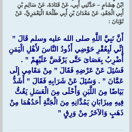
ابْنُ هِشَامٍ – حَدَّثَنِي أَبِي، عَنْ قَتَادَةَ، عَنْ سَالِمِ بْنِ
أَبِي الْجَعْدِ، عَنْ مَعْدَانَ بْنِ أَبِي طَلْحَةَ الْيَعْمَرِيِّ، عَنْ
ثَوْبَانَ :‏
أَنَّ نَبِيَّ اللَّهِ صلى الله عليه وسلم قَالَ ‏”‏
إِنِّي لَبِعُقْرِ حَوْضِي أَذُودُ النَّاسَ لأَهْلِ الْيَمَنِ
أَضْرِبُ بِعَصَاىَ حَتَّى يَرْفَضَّ عَلَيْهِمْ ‏”‏ ‏.‏
فَسُئِلَ عَنْ عَرْضِهِ فَقَالَ ‏”‏ مِنْ مَقَامِي إِلَى
عَمَّانَ ‏”‏ ‏.‏ وَسُئِلَ عَنْ شَرَابِهِ فَقَالَ ‏”‏ أَشَدُّ
بَيَاضًا مِنَ اللَّبَنِ وَأَحْلَى مِنَ الْعَسَلِ يَغُتُّ
فِيهِ مِيزَابَانِ يَمُدَّانِهِ مِنَ الْجَنَّةِ أَحَدُهُمَا مِنْ
ذَهَبٍ وَالآخَرُ مِنْ وَرِقٍ ‏”‏