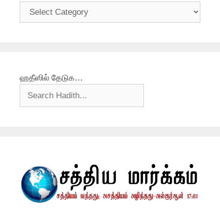
தலைப்புகள்
ஹதீஸில் தேடுக…