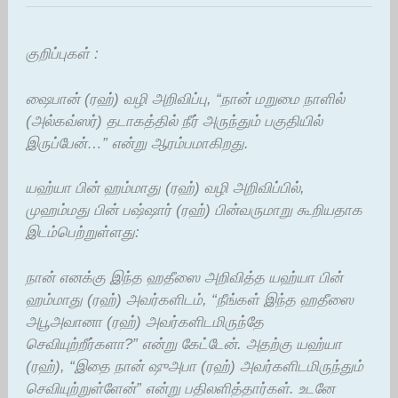
குறிப்புகள் :
ஷைபான் (ரஹ்) வழி அறிவிப்பு, “நான் மறுமை நாளில்
(அல்கவ்ஸர்) தடாகத்தில் நீர் அருந்தும் பகுதியில்
இருப்பேன்…” என்று ஆரம்பமாகிறது.
யஹ்யா பின் ஹம்மாது (ரஹ்) வழி அறிவிப்பில்,
முஹம்மது பின் பஷ்ஷார் (ரஹ்) பின்வருமாறு கூறியதாக
இடம்பெற்றுள்ளது:
நான் எனக்கு இந்த ஹதீஸை அறிவித்த யஹ்யா பின்
ஹம்மாது (ரஹ்) அவர்களிடம், “நீங்கள் இந்த ஹதீஸை
அபூஅவானா (ரஹ்) அவர்களிடமிருந்தே
செவியுற்றீர்களா?” என்று கேட்டேன். அதற்கு யஹ்யா
(ரஹ்), “இதை நான் ஷுஅபா (ரஹ்) அவர்களிடமிருந்தும்
செவியுற்றுள்ளேன்” என்று பதிலளித்தார்கள். உடனே