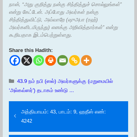
நான், “அது குறித்து நன்கு சிந்தித்துச் சொல்லுங்கள்”
என்று கேட்டேன். அப்போது அவர்கள் நன்கு
சிந்தித்துவிட்டு, அவ்வாறே (ஷுஅபா (ரஹ்)
அவர்களிடமிருந்து) எனக்கு அறிவித்தார்கள்” என்று
கூறியதாக இடம்பெற்றுள்ளது.
Share this Hadith:
Categories
43.9 நம் நபி (ஸல்) அவர்களுக்கு (மறுமையில்
‘அல்கவ்ஸர்') தடாகம் உண்டு ...
அத்தியாயம்: 43, பாடம்: 9, ஹதீஸ் எண்:
4242