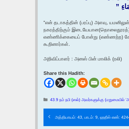
اءِ ‏”‏
“என் தடாகத்தின் (பரப்பு) அளவு, யமனிலுள்
நகரத்திற்கும் இடையேயான(தொலைதூரத்)தை
எண்ணிக்கையைப் போன்று (எண்ணற்ற) கோப்
கூறினார்கள்.
அறிவிப்பாளர் : அனஸ் பின் மாலிக் (ரலி)
Share this Hadith:
Categories
43.9 நம் நபி (ஸல்) அவர்களுக்கு (மறுமையில் ‘அ
அத்தியாயம்: 43, பாடம்: 9, ஹதீஸ் எண்: 424