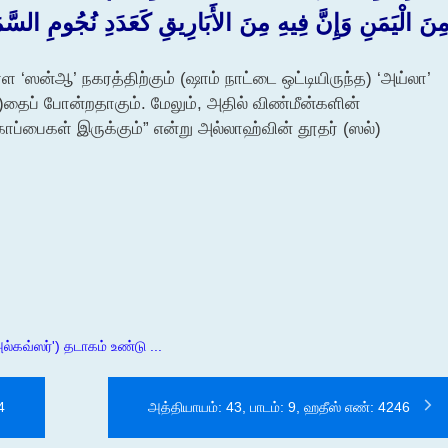
ِنَ الْيَمَنِ وَإِنَّ فِيهِ مِنَ الأَبَارِيقِ كَعَدَدِ نُجُومِ السَّمَ
ள ‘ஸன்ஆ’ நகரத்திற்கும் (ஷாம் நாட்டை ஒட்டியிருந்த) ‘அய்லா’
ப் போன்றதாகும். மேலும், அதில் விண்மீன்களின்
பைகள் இருக்கும்” என்று அல்லாஹ்வின் தூதர் (ஸல்)
ல்கவ்ஸர்') தடாகம் உண்டு ...
4
அத்தியாயம்: 43, பாடம்: 9, ஹதீஸ் எண்: 4246