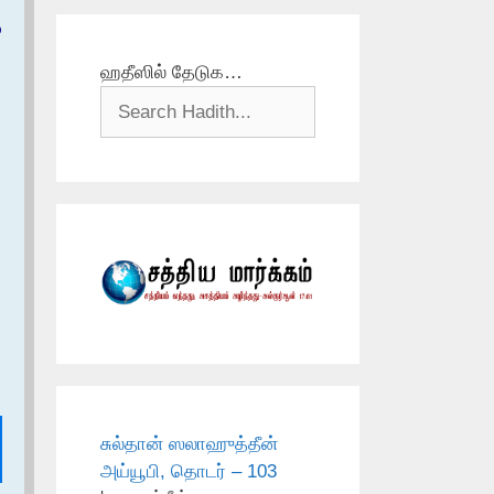
م
ஹதீஸில் தேடுக…
சுல்தான் ஸலாஹுத்தீன்
அய்யூபி, தொடர் – 103