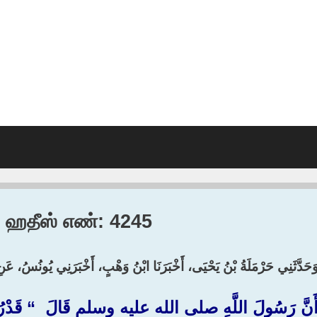
9, ஹதீஸ் எண்: 4245
َحَدَّثَنِي حَرْمَلَةُ بْنُ يَحْيَى، أَخْبَرَنَا ابْنُ وَهْبٍ، أَخْبَرَنِي يُونُسُ، عَنِ
َنَّ رَسُولَ اللَّهِ صلى الله عليه وسلم قَالَ ‏ “‏ قَدْرُ حَوْ