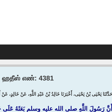
1, ஹதீஸ் எண்: 4381
َدَّثَنَا يَحْيَى بْنُ يَحْيَى، أَخْبَرَنَا خَالِدُ بْنُ عَبْدِ اللَّهِ، عَنْ خَالِدٍ، عَن
َنَّ رَسُولَ اللَّهِ صلى الله عليه وسلم بَعَثَهُ عَلَى جَيْش