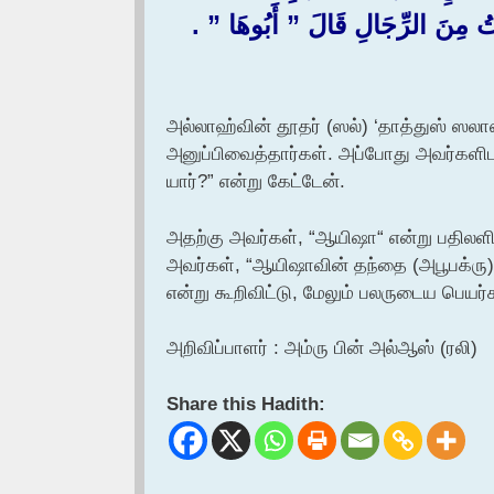
ُ مِنَ الرِّجَالِ قَالَ ‏”‏ أَبُوهَا ‏”‏ ‏.‏
அல்லாஹ்வின் தூதர் (ஸல்) ‘தாத்துஸ் ஸலாஸ
அனுப்பிவைத்தார்கள். அப்போது அவர்களிடம
யார்?” என்று கேட்டேன்.
அதற்கு அவர்கள், “ஆயிஷா“ என்று பதிலளித
அவர்கள், “ஆயிஷாவின் தந்தை (அபூபக்ரு)“ எ
என்று கூறிவிட்டு, மேலும் பலருடைய பெயர்க
அறிவிப்பாளர் : அம்ரு பின் அல்ஆஸ் (ரலி)
Share this Hadith: