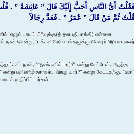
َقُلْتُ أَىُّ النَّاسِ أَحَبُّ إِلَيْكَ قَالَ ‏”‏ عَائِشَةُ ‏”‏ ‏.‏ قُلْت
ُلْتُ ثُمَّ مَنْ قَالَ ‏”‏ عُمَرُ ‏”‏ ‏.‏ فَعَدَّ رِجَالاً
ில்’ எனும் படைப் பிரிவுக்கு(த் தளபதியாக்கி) என்னை
் நான் சென்று, “மக்களிலேயே உங்களுக்கு மிகவும் பிரியமானவர
்தார்கள். நான், “ஆண்களில் யார்?” என்று கேட்டேன். அதற்கு
ன்று பதிலளித்தார்கள். “பிறகு யார்?” என்று கேட்டதற்கு, “உமர்
ளைக் குறிப்பிட்டார்கள்.