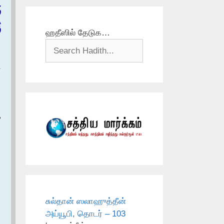
ف
ق
ஹதீஸில் தேடுக…
்
”
சுல்தான் ஸலாஹுத்தீன்
அய்யூபி, தொடர் – 103