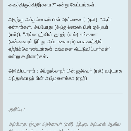
வைத்திருக்கிறீர்களா?” என்று கேட்டார்கள்.
அதற்கு அப்துல்லாஹ் பின் அஸ்ஸுபைர் (ரலி), “ஆம்”
என்றார்கள். அப்போது (அப்துல்லாஹ் பின் ஜஅஃபர்
(ரலி)), “அல்லாஹ்வின் தூதர் (ஸல்) எங்களை
(என்னையும் இப்னு அப்பாஸையும்) வாகனத்தில்
ஏற்றிக்கொண்டார்கள்; உங்களை விட்டுவிட்டார்கள்”
என்று கூறினார்கள்.
அறிவிப்பாளர் : அப்துல்லாஹ் பின் ஜஅஃபர் (ரலி) வழியாக
அப்துல்லாஹ் பின் அபீமுளைக்கா (ரஹ்)
குறிப்பு :
அப்போது இபுனு அஸ்ஸுபர் (ரலி), இபுனு அப்பாஸ் ஆகிய