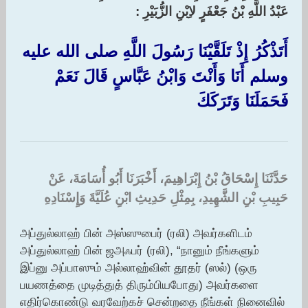
عَبْدُ اللَّهِ بْنُ جَعْفَرٍ لاِبْنِ الزُّبَيْرِ :‏ ‏
أَتَذْكُرُ إِذْ تَلَقَّيْنَا رَسُولَ اللَّهِ صلى الله عليه
وسلم أَنَا وَأَنْتَ وَابْنُ عَبَّاسٍ قَالَ نَعَمْ
فَحَمَلَنَا وَتَرَكَكَ
حَدَّثَنَا إِسْحَاقُ بْنُ إِبْرَاهِيمَ، أَخْبَرَنَا أَبُو أُسَامَةَ، عَنْ
حَبِيبِ بْنِ الشَّهِيدِ، بِمِثْلِ حَدِيثِ ابْنِ عُلَيَّةَ وَإِسْنَادِهِ ‏
அப்துல்லாஹ் பின் அஸ்ஸுபைர் (ரலி) அவர்களிடம்
அப்துல்லாஹ் பின் ஜஅஃபர் (ரலி), “நானும் நீங்களும்
இப்னு அப்பாஸும் அல்லாஹ்வின் தூதர் (ஸல்) (ஒரு
பயணத்தை முடித்துத் திரும்பியபோது) அவர்களை
எதிர்கொண்டு வரவேற்கச் சென்றதை நீங்கள் நினைவில்