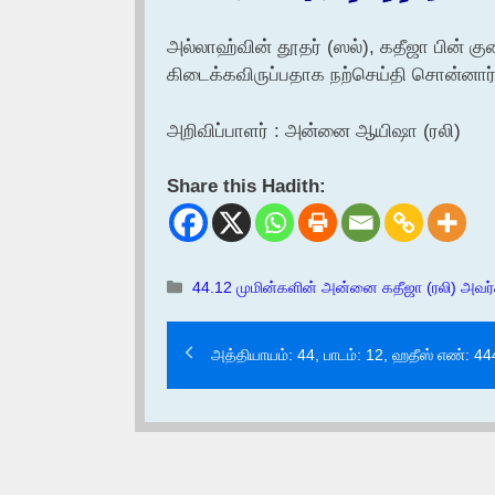
அல்லாஹ்வின் தூதர் (ஸல்), கதீஜா பின் கு
கிடைக்கவிருப்பதாக நற்செய்தி சொன்னார்
அறிவிப்பாளர் : அன்னை ஆயிஷா (ரலி)
Share this Hadith:
Categories
44.12 முமின்களின் அன்னை கதீஜா (ரலி) அவர்க
அத்தியாயம்: 44, பாடம்: 12, ஹதீஸ் எண்: 4