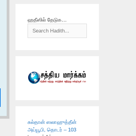
ஹதீஸில் தேடுக…
சுல்தான் ஸலாஹுத்தீன்
அய்யூபி, தொடர் – 103