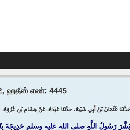
12, ஹதீஸ் எண்: 4445
َدَّثَنَا عُثْمَانُ بْنُ أَبِي شَيْبَةَ، حَدَّثَنَا عَبْدَةُ، عَنْ هِشَامِ بْنِ عُرْوَةَ، 
َشَّرَ رَسُولُ اللَّهِ صلى الله عليه وسلم خَدِيجَةَ بِنْتَ خُو