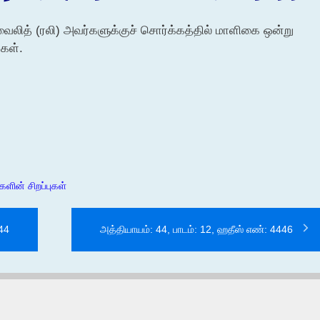
வைலித் (ரலி) அவர்களுக்குச் சொர்க்கத்தில் மாளிகை ஒன்று
கள்.
ளின் சிறப்புகள்
444
அத்தியாயம்: 44, பாடம்: 12, ஹதீஸ் எண்: 4446