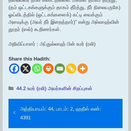
தலைவரை நான் கண்டதில்லை. மக்கள் தாகம் தீர்ந்து,
(தம் ஒட்டகங்களுக்கும் தாகம் தீர்த்து, நீர் நிலையருகே)
ஓய்விடத்தில் (ஒட்டகங்களைக்) கட்டி வைக்கும்
அளவுக்கு (அவர் நீர் இறைத்தார்)” என்று அல்லாஹ்வின்
தூதர் (ஸல்) கூறினார்கள்.
அறிவிப்பாளர் : அப்துல்லாஹ் பின் உமர் (ரலி)
Share this Hadith:
Categories
44.2 உமர் (ரலி) அவர்களின் சிறப்புகள்
அத்தியாயம்: 44, பாடம்: 2, ஹதீஸ் எண்:
4391