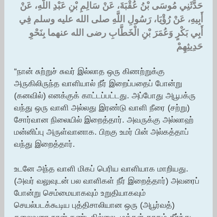
حَدَّثَنِي مُوسَى بْنُ عُقْبَةَ، عَنْ سَالِمِ بْنِ عَبْدِ اللَّهِ، عَنْ
أَبِيهِ، عَنْ رُؤْيَا، رَسُولِ اللَّهِ صلى الله عليه وسلم فِي
أَبِي بَكْرٍ وَعُمَرَ بْنِ الْخَطَّابِ رضى الله عنهما بِنَحْوِ
حَدِيثِهِمْ
“நான் சுற்றுச் சுவர் இல்லாத ஒரு கிணற்றுக்கு
அருகிலிருந்த வாளியால் நீர் இறைப்பதைப் போன்று
(கனவில்) எனக்குக் காட்டப்பட்டது. அப்போது அபூபக்ரு
வந்து ஒரு வாளி அல்லது இரண்டு வாளி நீரை (சற்று)
சோர்வான நிலையில் இறைத்தார். அவருக்கு அல்லாஹ்
மன்னிப்பு அருள்வானாக. பிறகு உமர் பின் அல்கத்தாப்
வந்து இறைத்தார்.
உடனே அந்த வாளி மிகப் பெரிய வாளியாக மாறியது.
(அவர் வலுவுடன் பல வாளிகள் நீர் இறைத்தார்) அவரைப்
போன்று செம்மையாகவும் உறுதியாகவும்
செயல்படக்கூடிய புத்திசாலியான ஒரு (அபூர்வத்)