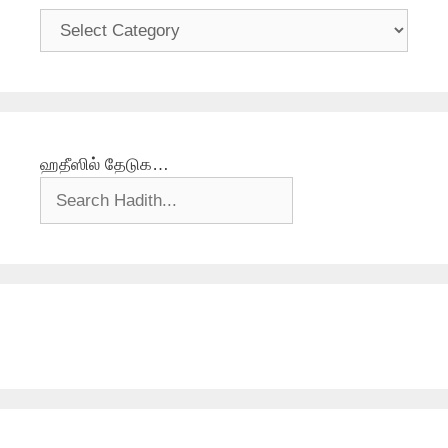
தலைப்புகள்
ஹதீஸில் தேடுக…