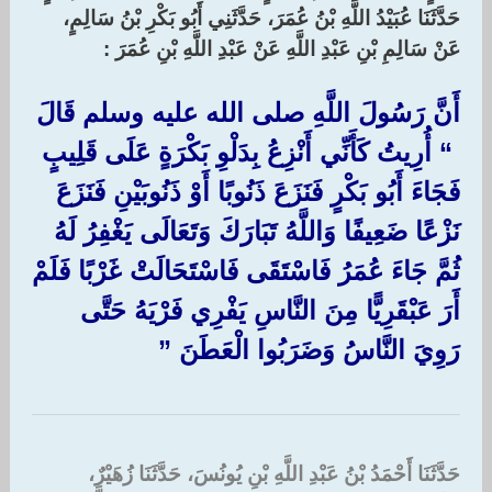
حَدَّثَنَا عُبَيْدُ اللَّهِ بْنُ عُمَرَ، حَدَّثَنِي أَبُو بَكْرِ بْنُ سَالِمٍ،
عَنْ سَالِمِ بْنِ عَبْدِ اللَّهِ عَنْ عَبْدِ اللَّهِ بْنِ عُمَرَ :‏
أَنَّ رَسُولَ اللَّهِ صلى الله عليه وسلم قَالَ
‏ “‏ أُرِيتُ كَأَنِّي أَنْزِعُ بِدَلْوِ بَكْرَةٍ عَلَى قَلِيبٍ
فَجَاءَ أَبُو بَكْرٍ فَنَزَعَ ذَنُوبًا أَوْ ذَنُوبَيْنِ فَنَزَعَ
نَزْعًا ضَعِيفًا وَاللَّهُ تَبَارَكَ وَتَعَالَى يَغْفِرُ لَهُ
ثُمَّ جَاءَ عُمَرُ فَاسْتَقَى فَاسْتَحَالَتْ غَرْبًا فَلَمْ
أَرَ عَبْقَرِيًّا مِنَ النَّاسِ يَفْرِي فَرْيَهُ حَتَّى
رَوِيَ النَّاسُ وَضَرَبُوا الْعَطَنَ ‏”‏
حَدَّثَنَا أَحْمَدُ بْنُ عَبْدِ اللَّهِ بْنِ يُونُسَ، حَدَّثَنَا زُهَيْرٌ،