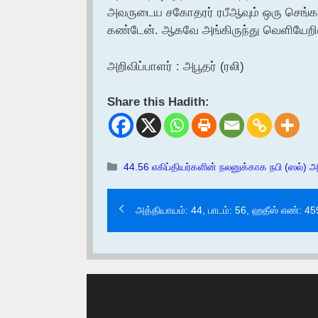
அவருடைய சகோதரர் ரபீஆவும் ஒரு செங்க
கண்டேன். ஆகவே அங்கிருந்து வெளியேறிவ
அறிவிப்பாளர் : அபூதர் (ரலி)
Share this Hadith:
Categories
44.56 எகிப்தியர்களின் நலனுக்காக நபி (ஸல்) 
அத்தியாயம்: 44, பாடம்: 56, ஹதீஸ் எண்: 4