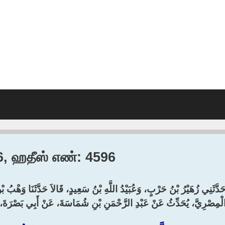
56, ஹதீஸ் எண்: 4596
َدَّثَنِي زُهَيْرُ بْنُ حَرْبٍ، وَعُبَيْدُ اللَّهِ بْنُ سَعِيدٍ، قَالاَ حَدَّثَنَا وَهْبُ 
لْمِصْرِيَّ، يُحَدِّثُ عَنْ عَبْدِ الرَّحْمَنِ بْنِ شُمَاسَةَ، عَنْ أَبِي بَصْرَةَ، 