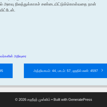
ல் அளவு நிலத்துக்காகச் சண்டையிட்டுக்கொள்வதை நான்
ிட்டேன்.
அவர்களின் அறிவுரை
595
அத்தியாயம்: 44, பாடம்: 57, ஹதீஸ் எண்: 4597
© 2026 சஹீஹ் முஸ்லிம்
• Built with
GeneratePress