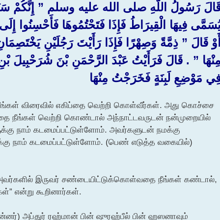
َالَ رَسُولُ اللَّهِ صلى الله عليه وسلم ‏”‏ إِنَّكُمْ سَتَ
ُسَمَّى فِيهَا الْقِيرَاطُ فَإِذَا فَتَحْتُمُوهَا فَأَحْسِنُوا إِلَى أَهْ
َوْ قَالَ ‏”‏ ذِمَّةً وَصِهْرًا فَإِذَا رَأَيْتَ رَجُلَيْنِ يَخْتَصِمَا
ِنْهَا ‏”‏ ‏.‏ قَالَ فَرَأَيْتُ عَبْدَ الرَّحْمَنِ بْنَ شُرَحْبِيلَ بْن
ِي مَوْضِعِ لَبِنَةٍ فَخَرَجْتُ مِنْهَا ‏
“நீங்கள் விரைவில் எகிப்தை வெற்றி கொள்வீர்கள். அது கொச்சை
ப்தை நீங்கள் வெற்றி கொண்டால் அந்நாட்டவருடன் நன்முறையில்
்கு நாம் கடமைப்பட்டுள்ளோம். அவர்களுடன் நமக்கு
க்கு நாம் கடமைப்பட்டுள்ளோம். (பெண் எடுத்த வகையில்)
அவர்களில் இருவர் சண்டையிட்டுக்கொள்வதை நீங்கள் கண்டால்,
ள்” என்று கூறினார்கள்.
ர்) அப்துர் ரஹ்மான் பின் ஷுரஹ்பீல் பின் ஹஸனாவும்