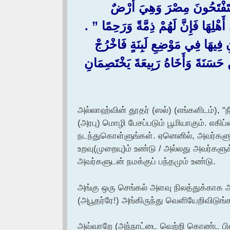
فْتَحُونَ مِصْرَ وَهِيَ أَرْضٌ
لِهَا فَإِنَّ لَهُمْ ذِمَّةً وَرَحِمًا ‏”‏ ‏.‏
نِ فِيهَا فِي مَوْضِعِ لَبِنَةٍ فَاخْرُجْ
ِ حَسَنَةَ وَأَخَاهُ رَبِيعَةَ يَخْتَصِمَانِ
அல்லாஹ்வின் தூதர் (ஸல்) (எங்களிடம்), 
(அரபு) மொழி பேசப்படும் பூமியாகும். எகி
நடந்துகொள்ளுங்கள். ஏனெனில், அவர்களுக
உறவு(முறையு)ம் உண்டு / அல்லது அவர்களு
அவர்களுடன் நமக்குப் பந்தமும் உண்டு.
அங்கு ஒரு செங்கல் அளவு நிலத்துக்காக 
(அபூதர்ரே!) அங்கிருந்து வெளியேறிவிடுங்க
அவ்வாறே (அந்நாட்டை வெற்றி கொண்ட பின்ன