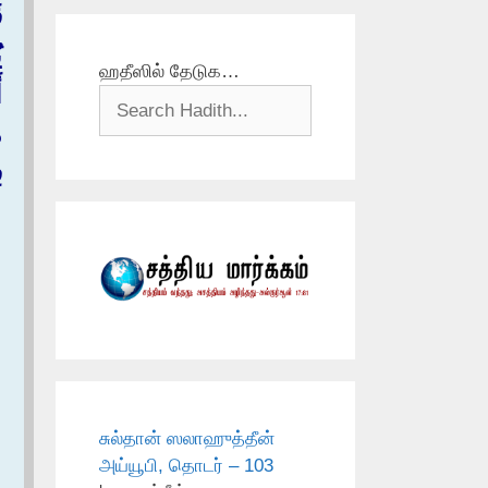
ق
ي
ஹதீஸில் தேடுக…
أ
م
ف
சுல்தான் ஸலாஹுத்தீன்
அய்யூபி, தொடர் – 103